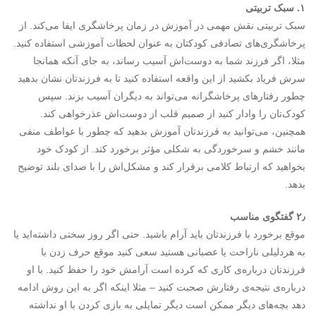
۱. سبک تربیتی
سبک تربیتی نقش مهمی در آموزش در زمان پرخاشگری ایفا می‌کند. از
پرخاشگری‌های تصادفی کودکتان به عنوان لحظات آموزشی استفاده کنید.
مثلا، اگر فرزند شما به دوست‌اش آسیب رساند، به جای آنکه همانجا
سرش فریاد بکشید از این واقعه استفاده کنید تا به فرزندتان نشان بدهید
چطور رفتارهای پرخاشگرانه می‌تواند به دیگران آسیب بزند. سپس
کودک‌تان را وادار کنید از صمیم قلب از دوست‌اش عذرخواهی کند.
همچنین، می‌توانید به فرزندتان آموزش بدهید که چطور با عواطف منفی
مانند خشم و سرخوردگی به شکلی مؤثر برخورد کند. از کودک خود
بخواهید که ارتباط کلامی برقرار کند و مشکل‌اش را با صدای بلند توضیح
بدهد.
۲٫ گفتگوی مناسب
موقع برخورد با فرزندتان باید آرام باشید. حتی اگر روز سختی داشته‌اید یا
به هردلیلی ناراحت یا عصبانی هستید سعی کنید موقع حرف زدن با
فرزندتان درباره‌ی کاری که کرده‌ است آرامش خود را حفظ کنید. با او
درباره‌ی نتیجه‌ی رفتارش صحبت کنید – مثلا اینکه اگر به این روش ادامه
دهد بچه‌های دیگر ممکن است دیگر تمایلی به بازی کردن با او نداشته