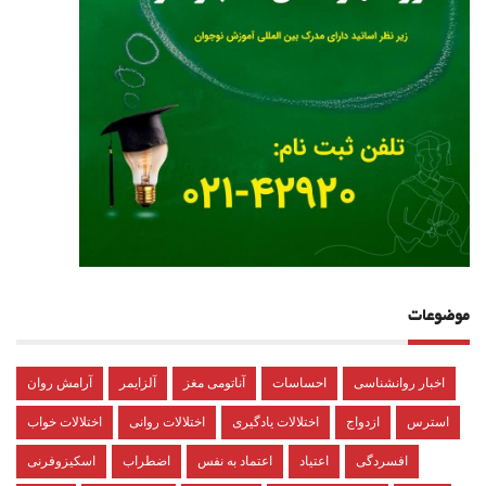
موضوعات
اخبار روانشناسی
احساسات
آناتومی مغز
آلزایمر
آرامش روان
استرس
ازدواج
اختلالات یادگیری
اختلالات روانی
اختلالات خواب
افسردگی
اعتیاد
اعتماد به نفس
اضطراب
اسکیزوفرنی