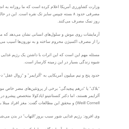
وزارت کشاورزی آمریکا اعلام کرده است که ما روزانه به ا
روز نمک مصرف می‌کنند.
آزمایشات روی موش و سلول‌های انسانی نشان می‌دهد که مص
را از مصرف اکسیژن محروم ساخته و به نورون‌ها آسیب می‌ر
مسئله مهم این است که این اثرات با داشتن یک رژیم غذایی 
شیوه زندگی بسیار در این زمینه کارساز است.
حدود پنج و نیم میلیون آمریکایی به “آلزایمر” و “زوال عقل” دچ
“بلاک” یا “درهم پیچیدگی” برخی از پروتئین‌های مضر خاص موجو
آلزایمر هستند، اما دکتر کنستانتینو ایادکولا متخصص پیشرو د
Weill Cornell) و محقق این مطالعات گفت: مغز افراد مبتلا به “زوال عقل”، دارای مشکلات مربوط به عروق خونی مغز نیزهست.
وی افزود: رژیم غذایی شور سبب بروز”التهاب” در بدن می‌شو