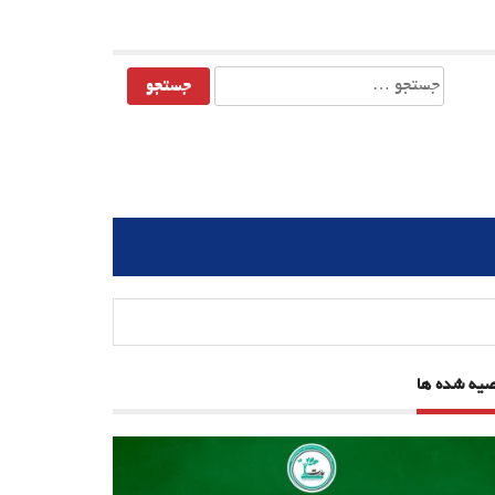
جستجو
برای:
صیه شده ها