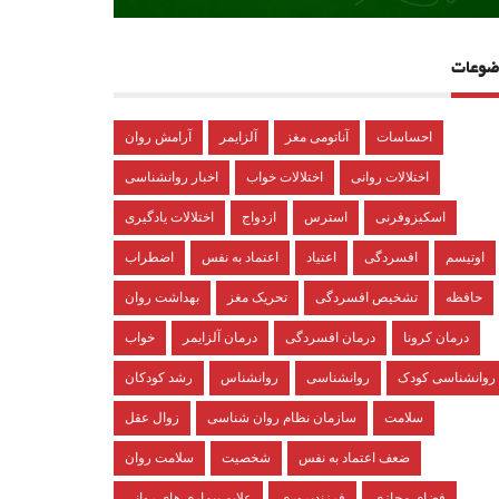
ضوعات
احساسات
آناتومی مغز
آلزایمر
آرامش روان
اختلالات روانی
اختلالات خواب
اخبار روانشناسی
اسکیزوفرنی
استرس
ازدواج
اختلالات یادگیری
اوتیسم
افسردگی
اعتیاد
اعتماد به نفس
اضطراب
حافظه
تشخیص افسردگی
تحریک مغز
بهداشت روان
درمان کرونا
درمان افسردگی
درمان آلزایمر
خواب
روانشناسی کودک
روانشناسی
روانشناس
رشد کودکان
سلامت
سازمان نظام روان شناسی
زوال عقل
ضعف اعتماد به نفس
شخصیت
سلامت روان
فضای مجازی
فرزندپروری
علایم بیماری های روانی