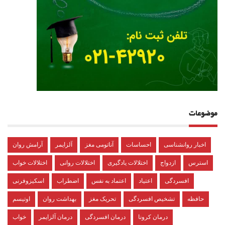
موضوعات
اخبار روانشناسی
احساسات
آناتومی مغز
آلزایمر
آرامش روان
استرس
ازدواج
اختلالات یادگیری
اختلالات روانی
اختلالات خواب
افسردگی
اعتیاد
اعتماد به نفس
اضطراب
اسکیزوفرنی
حافظه
تشخیص افسردگی
تحریک مغز
بهداشت روان
اوتیسم
درمان کرونا
درمان افسردگی
درمان آلزایمر
خواب