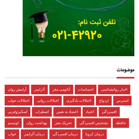
موضوعات
اخبار روانشناسی
احساسات
آناتومی مغز
آلزایمر
آرامش روان
استرس
ازدواج
اختلالات یادگیری
اختلالات روانی
اختلالات خواب
افسردگی
اعتیاد
اعتماد به نفس
اضطراب
اسکیزوفرنی
حافظه
تشخیص افسردگی
تحریک مغز
بهداشت روان
اوتیسم
درمان کرونا
درمان افسردگی
درمان آلزایمر
خواب