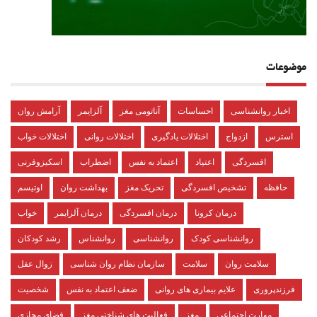
موضوعات
اخبار روانشناسی
احساسات
آناتومی مغز
آلزایمر
آرامش روان
استرس
ازدواج
اختلالات یادگیری
اختلالات روانی
اختلالات خواب
افسردگی
اعتیاد
اعتماد به نفس
اضطراب
اسکیزوفرنی
حافظه
تشخیص افسردگی
تحریک مغز
بهداشت روان
اوتیسم
درمان کرونا
درمان افسردگی
درمان آلزایمر
خواب
روانشناسی کودک
روانشناسی
روانشناس
رشد کودکان
سلامت روان
سلامت
سازمان نظام روان شناسی
زوال عقل
فرزندپروری
علایم بیماری های روانی
ضعف اعتماد به نفس
شخصیت
مهارت اجتماعی
مغز
فعالیت های شناختی مغز
فضای مجازی