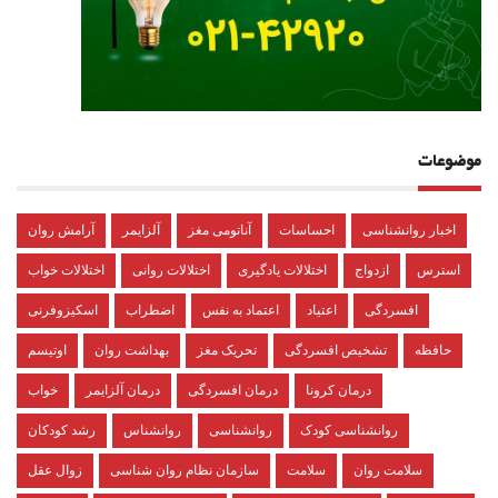
موضوعات
اخبار روانشناسی
احساسات
آناتومی مغز
آلزایمر
آرامش روان
استرس
ازدواج
اختلالات یادگیری
اختلالات روانی
اختلالات خواب
افسردگی
اعتیاد
اعتماد به نفس
اضطراب
اسکیزوفرنی
حافظه
تشخیص افسردگی
تحریک مغز
بهداشت روان
اوتیسم
درمان کرونا
درمان افسردگی
درمان آلزایمر
خواب
روانشناسی کودک
روانشناسی
روانشناس
رشد کودکان
سلامت روان
سلامت
سازمان نظام روان شناسی
زوال عقل