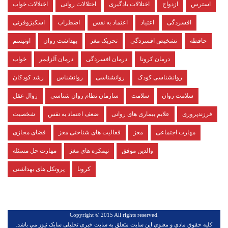
استرس
ازدواج
اختلالات یادگیری
اختلالات روانی
اختلالات خواب
افسردگی
اعتیاد
اعتماد به نفس
اضطراب
اسکیزوفرنی
حافظه
تشخیص افسردگی
تحریک مغز
بهداشت روان
اوتیسم
درمان کرونا
درمان افسردگی
درمان آلزایمر
خواب
روانشناسی کودک
روانشناسی
روانشناس
رشد کودکان
سلامت روان
سلامت
سازمان نظام روان شناسی
زوال عقل
فرزندپروری
علایم بیماری های روانی
ضعف اعتماد به نفس
شخصیت
مهارت اجتماعی
مغز
فعالیت های شناختی مغز
فضای مجازی
والدین موفق
نیمکره های مغز
مهارت حل مسئله
کرونا
پروتکل های بهداشتی
.Copyright © 2015 All rights reserved
كليه حقوق مادي و معنوي اين سايت متعلق به سایت خبری تحلیلی سایک نیوز مي باشد.