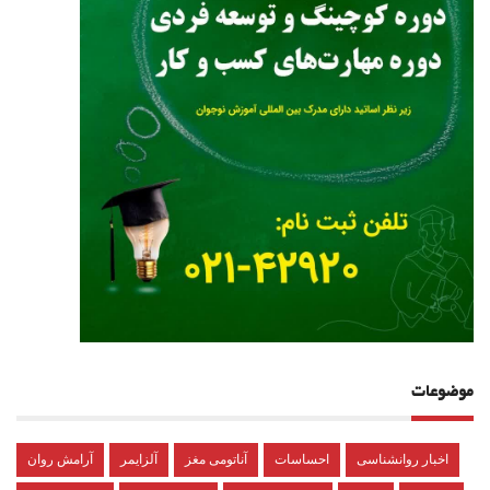
موضوعات
اخبار روانشناسی
احساسات
آناتومی مغز
آلزایمر
آرامش روان