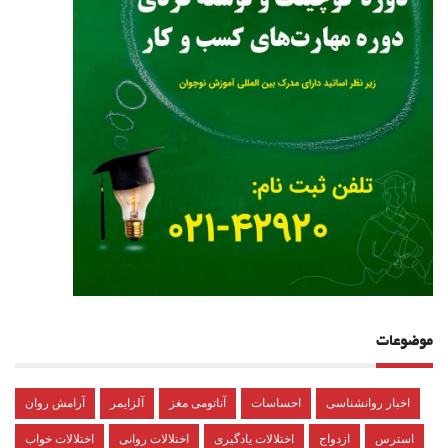
موضوعات
اخبار روانشناسی
احساسات
آناتومی مغز
آلزایمر
آرامش روان
استرس
ازدواج
اختلالات یادگیری
اختلالات روانی
اختلالات خواب