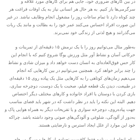
در بین کارهای ضروری خود، جایی هم برای کارهای مورد علاقه و
سرگرمی‌ها باز کنیم. به هر حال هر انسانی نیاز به یک اوقات فراغت هر
چند کوتاه دارد تا تمام ساعات روز را مشغول انجام وظایف نباشد. در غیر
این صورت افراد احساس می‌کنند عمر خود را به بطالت و مانند یک ربات
می‌گذرانند و هیچ لذتی از زندگی خود نمی‌برند.
به‌طور مثال می‌توانیم روز را با یک نرمش ۱۵ دقیقه‌ای از تمرینات و
حرکاتی آسان و نشاط آور مثل ورزش یوگا شروع کنیم که با انجام این
کار حس فوق‌العاده‌ای به انسان دست خواهد داد و میزان شادی و نشاط
را چند برابر خواهد کرد. همچنین می‌توانیم در بین کارهایی که انجام
می‌دهیم زمان‌های کوتاهی را به کارهایی مثل یک پیاده روی ۱۵ دقیقه‌ای
در طبیعت، دیدن یک قطعه فیلم، صحبت با یک دوست، دوچرخه ساری،
بازی کردن با دوستان یا افراد خانواده و کارهای مختلف دیگر اختصاص
دهیم. البته این نکته را باید در نظر داشت که در شهر باید فضای مناسب
جهت پیاده‌روی، دوچرخه سواری و یا تفریحات دیگر به همراه هوایی پاک و
به‌دور از آلودگی، شلوغی و آلودگی‌های صوتی وجود داشته باشد. چراکه
خود این موارد از علل ایجاد استرس و نارضایتی هستند.
برای انجام این برنامه فقط کافیست تعدادی از کارها و سرگرمی‌های