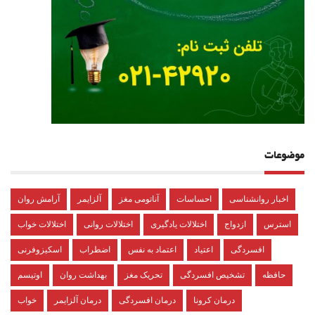
موضوعات
اخبار روانشناسی
احساسات
آناتومی مغز
آلزایمر
آرامش روان
استرس
ازدواج
اختلالات یادگیری
اختلالات روانی
اختلالات خواب
افسردگی
اعتیاد
اعتماد به نفس
اضطراب
اسکیزوفرنی
حافظه
تشخیص افسردگی
تحریک مغز
بهداشت روان
اوتیسم
درمان کرونا
درمان افسردگی
درمان آلزایمر
خواب