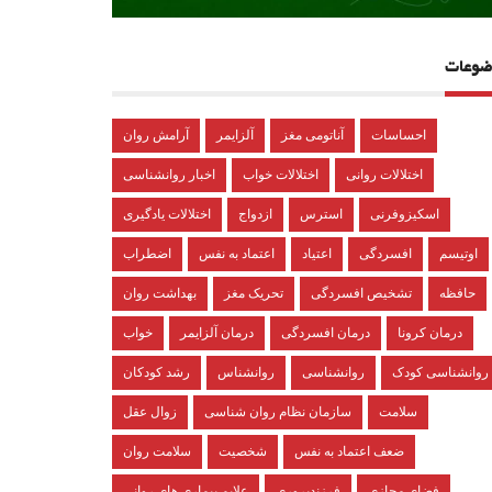
ضوعات
احساسات
آناتومی مغز
آلزایمر
آرامش روان
اختلالات روانی
اختلالات خواب
اخبار روانشناسی
اسکیزوفرنی
استرس
ازدواج
اختلالات یادگیری
اوتیسم
افسردگی
اعتیاد
اعتماد به نفس
اضطراب
حافظه
تشخیص افسردگی
تحریک مغز
بهداشت روان
درمان کرونا
درمان افسردگی
درمان آلزایمر
خواب
روانشناسی کودک
روانشناسی
روانشناس
رشد کودکان
سلامت
سازمان نظام روان شناسی
زوال عقل
ضعف اعتماد به نفس
شخصیت
سلامت روان
فضای مجازی
فرزندپروری
علایم بیماری های روانی