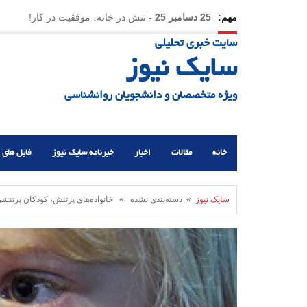
مهم:
25 دسامبر 25
-
تنش در خانه، موفقیت در کار!
سایت خبری تحلیلی
23 دسامبر 25
-
چرا اراده می‌کنیم ولی شکست می‌خو
سایک نیوز
21 دسامبر 25
-
یلدا؛ نماد تاب‌آوری اجتماعی در روزگا
ویژه متخصصان و دانشجویان روانشناسی
خانه
مقالات
اخبار
خبرنامه سایک نیوز
فایل های 
سایک نیوز
» دسته‌بندی نشده » خانواده‌های پرتنش، کودکان پرتنشی 