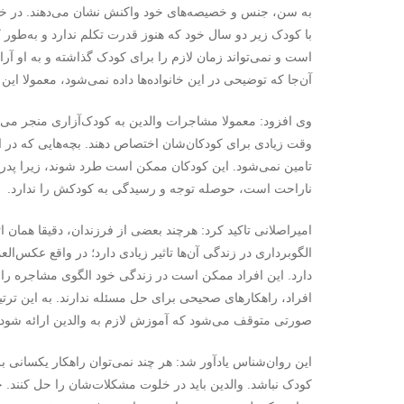
به سن، جنس و خصیصه‌های خود واکنش نشان می‌دهند. در خان
با کودک زیر دو سال خود که هنوز قدرت تکلم ندارد و به‌طور
است و نمی‌تواند زمان لازم را برای کودک گذاشته و به او آ
آن‌جا که توضیحی در این خانواده‌ها داده نمی‌شود، معمولا این
وی افزود: معمولا مشاجرات والدین به کودک‌آزاری منجر می
وقت زیادی برای کودکان‌شان اختصاص دهند. بچه‌هایی که در این 
تامین نمی‌شود. این کودکان ممکن است طرد شوند، زیرا پدر
ناراحت است، حوصله توجه و رسیدگی به کودکش را ندارد.
امیراصلانی تاکید کرد: هرچند بعضی از فرزندان، دقیقا همان ات
الگوبرداری در زندگی آن‌ها تاثیر زیادی دارد؛ در واقع عکس‌ا
دارد. این افراد ممکن است در زندگی خود الگوی مشاجره را پ
افراد، راهکارهای صحیحی برای حل مسئله ندارند. به این ت
صورتی متوقف می‌شود که آموزش لازم به والدین ارائه شود.
این روان‌شناس یادآور شد: هر چند نمی‌توان راهکار یکسانی ب
کودک نباشد. والدین باید در خلوت‌ مشکلات‌شان را حل کنند.