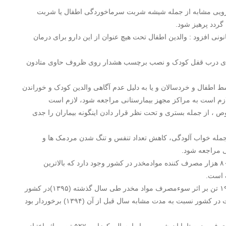
دارویی مشابه از جمله شیشه شربت سرماخوردگی اطفال یا شربت
گردد پرهیز شود.
ی افزود : والدین اطفال تحت هیچ عنوان از این دارو برای درمان
 دارای درب قفل کودک و نصب برچسب هشدار روی ظروف حاوی متادون
 اطفال و خردسالان و یا به دلیل عدم آگاهی والدین کودک و خوراندن
ازم است به مراکز مجهز بیمارستانی مراجعه شود، لازم است
، از جمله بستری و تحت نظر قرار دادن اینگونه بیماران را جدی
 جمله خواب آلودگی، کاهش تعداد تنفس و تنگ شدن مردمک ها و
 مراجعه شود.
براساس آمار ستاد مبارزه با موادمخدر، اکنون دو میلیون و ۸۰۸ هزار مصرف کننده موادمخدر در کشور وجود دارد که بالاترین
همچنین بر اساس اعلام سازمان پزشکی قانونی، ۳ هزار و ۱۹۰ تن بر اثر سوءمصرف مواد مخدر طی سال گذشته (۱۳۹۵)در کشور
فوت کردند و در عین حال این آمار رشد ۶،۲درصدی این تلفات در کشور نسبت به مدت مشابه سال قبل از آن (۱۳۹۴) برخوردار بود