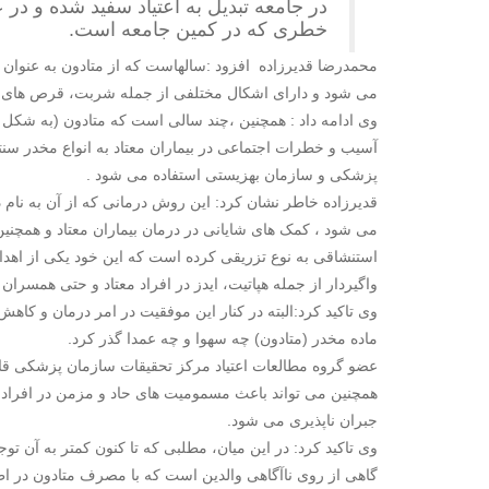
در جامعه تبدیل به اعتیاد سفید شده و در
خطری که در کمین جامعه است.
محمدرضا قدیرزاده افزود :سالهاست که از متادون به عنوان 
می شود و دارای اشکال مختلفی از جمله شربت، قرص های ۵و ۲۰ و ۴۰ میلی گرمی و آمپول های ۱۰ و ۵ میلی گرمی است.
وی ادامه داد : همچنین ،چند سالی است که متادون (به شکل
آسیب و خطرات اجتماعی در بیماران معتاد به انواع مخدر سنت
پزشکی و سازمان بهزیستی استفاده می شود .
می شود ، کمک های شایانی در درمان بیماران معتاد و همچنی
استنشاقی به نوع تزریقی کرده است که این خود یکی از اهد
واگیردار از جمله هپاتیت، ایدز در افراد معتاد و حتی همسران
وی تاکید کرد:البته در کنار این موفقیت در امر درمان و کا
ماده مخدر (متادون) چه سهوا و چه عمدا گذر کرد.
عضو گروه مطالعات اعتیاد مرکز تحقیقات سازمان پزشکی ق
همچنین می تواند باعث مسمومیت های حاد و مزمن در افراد
جبران ناپذیری می شود.
وی تاکید کرد: در این میان، مطلبی که تا کنون کمتر به آن ت
گاهی از روی ناآگاهی والدین است که با مصرف متادون در ا