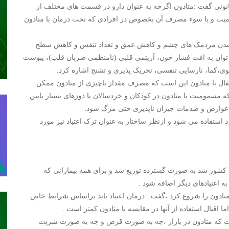
ونی گفت :متادون اگرچه به عنوان دارو در قسمت های مختلف از
سمومیت و یا سوء مصرف آن بخصوص در افرادی که تحت درمان با متادون
گ شدن مردمک های چشم و کاهش عمق و تعداد تنفس و کاهش سطح
توان به افت فشار خون، آریتمی قلبی (نامنظمی ضربان قلب)، یبوست
،کما، نارسایی تنفسی، تحریک پذیری و تشنج اشاره کرد.
ال با متادون این است که مصرف مقدار ناچیزی از متادون ممکن
سمومیت با متادون در کودکان و خردسالان با دوزهای بسیار پایین
اعث عوارض و صدمات جبران ناپذیری حتی مرگ شود.
استفاده می شود و ازنظر ساختار به عنوان ترک اعتیاد نیز مورد
 کشور شد به صورت گسترده توزیع شد و برای همه بیمارانی که
ه اعتیادهای دیگر اضافه شود .
 اینکه اولین بار بهزیستی در دهه ۷۰ درمان با متادون را شروع کرد ،گفت : درمان اعتیاد باید براساس شرایط خاص
اقبال استفاده از آنها در مقایسه با متادون کمتر است .
است که متادون در بازار ،چه به صورت قرص و چه به صورت شربت