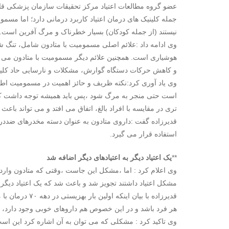
عضو گروه مطالعات اعتیاد مرکز تحقیقات سازمان پزشکی قان
جمله کلینیک های درمان اعتیاد کاربرد درمانی دارد؛ اما م
نیستند (از جمله کودکان) بسیار خطرناک و مرگ آفرین است.
وی ادامه داد :علائم اصلی مسمومیت با متادون شامل، تن
هوشیاری است. همچنین علائم دیگر مسمومیت با متادون می 
و کاهش حرکات دستگاه گوارش، مشکلات و نارسایی حاد کلیوی
وی یاد آوری کرد:نکته ظریف و حائز اهمیت در مسمومیت اطف
است حتی منجر به مرگ شود ،پس باید همیشه توجه داشت که م
تری در مقایسه با افراد بالغ، اتفاق می افتد و می تواند ب
قدیرزاده گفت :داروی متادون به عنوان دسته مخدرهای ضددرد 
استفاده قرار می گیرد.
**
یک اعتیاد دیگر به اعتیادهای دیگر اضافه شد
وی اعلام کرد : اما ،مشکل این جاست ،وقتی که متادون وارد
مشکل اعتیاد داشتند تجویز شد و باعث شد که یک اعتیاد دیگر ب
قدیرزاده با بیان
هر فرد باشد و در این خصوص هم داروهای خوبی وجود دارد، اما 
وی تاکید کرد : مشکلی که می توان به آن اشاره کرد این 