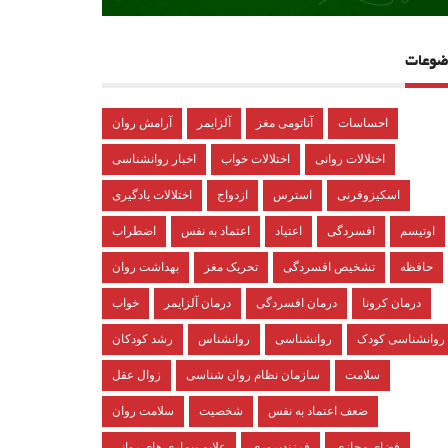
ضوعات
احساسات
آناتومی مغز
آلزایمر
آرامش روان
اختلالات روانی
اختلالات خواب
اخبار روانشناسی
اسکیزوفرنی
استرس
ازدواج
اختلالات یادگیری
اوتیسم
افسردگی
اعتیاد
اعتماد به نفس
اضطراب
حافظه
تشخیص افسردگی
تحریک مغز
بهداشت روان
درمان کرونا
درمان افسردگی
درمان آلزایمر
خواب
روانشناسی کودک
روانشناسی
روانشناس
رشد کودکان
سلامت
سازمان نظام روان شناسی
زوال عقل
ضعف اعتماد به نفس
شخصیت
سلامت روان
فضای مجازی
فرزندپروری
علایم بیماری های روانی