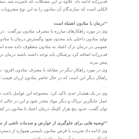
قدیرزاده ادامه داد: علاوه بر این مشکلات که نامبرده شد ،
الکلی است که سازندگان آن متادون را به این نوع مشروبات 
**
درمان با متادون اشتباه است
وی در مورد راهکارهای مبارزه با مصرف متادون نیزگفت : در
تولید متادون داخلی باید محدود شود وگسترش درمان با متا
عمومی در درمان ترک اعتیاد به متادون معطوف داده شده اس
قدیرزاده اضافه کرد:پزشکان باید توجه داشته باشند درمان ت
پیش ببرند .
وی در مورد راهکار دیگر در مقابله با مصرف متادون افزود 
راهکار دیگر این است که در حال حاضر متادون ارزان قیمت ا
.
وی در یک هشدار جدی تاکید کرد: مجموعه این عوامل باعث ش
عمل جایگزین تریاک و دیگر مواد مخدر شود و این در حالی
توان گفت، حدود پنج هزار کلینک درمان اعتیاد با متادون در 
**
توصیه هایی برای جلوگیری از عوارض و صدمات ناشی از 
وی ادامه داد:شربت یا قرص متادون بایستی همواره از دسترس
کودکان دسترسی به آن محل نداشته باشند.