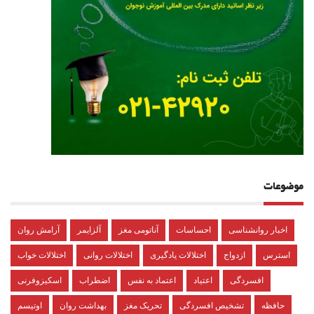
موضوعات
اخبار روانشناسی
احساسات
آناتومی مغز
آلزایمر
آرامش روان
استرس
ازدواج
اختلالات یادگیری
اختلالات روانی
اختلالات خواب
افسردگی
اعتیاد
اعتماد به نفس
اضطراب
اسکیزوفرنی
حافظه
تشخیص افسردگی
تحریک مغز
بهداشت روان
اوتیسم