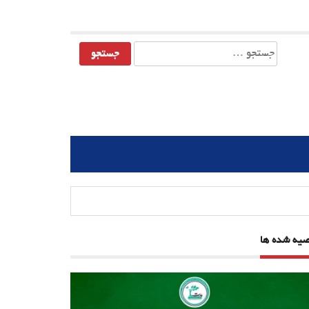
جستجو
برای:
صیه شده ها