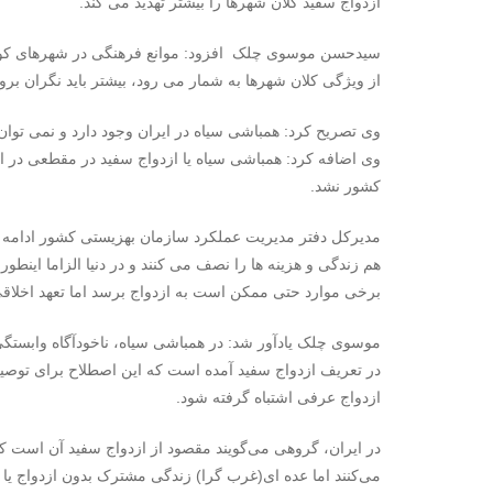
ازدواج سفید کلان شهرها را بیشتر تهدید می کند.
سیدحسن موسوی چلک افزود: موانع فرهنگی در شهرهای کوچک
از ویژگی کلان شهرها به شمار می رود، بیشتر باید نگران برو
وی تصریح کرد: همباشی سیاه در ایران وجود دارد و نمی توان آن
وی اضافه کرد: همباشی سیاه یا ازدواج سفید در مقطعی در ای
کشور نشد.
مدیرکل دفتر مدیریت عملکرد سازمان بهزیستی کشور ادامه داد:
هم زندگی و هزینه ها را نصف می کنند و در دنیا الزاما اینطو
برخی موارد حتی ممکن است به ازدواج برسد اما تعهد اخلاقی 
موسوی چلک یادآور شد: در همباشی سیاه، ناخودآگاه وابستگی
در تعریف ازدواج سفید آمده است که این اصطلاح برای توصی
ازدواج عرفی اشتباه گرفته شود.
در ایران، گروهی می‌گویند مقصود از ازدواج سفید آن است ک
می‌کنند اما عده ای(غرب گرا) زندگی مشترک بدون ازدواج یا ا