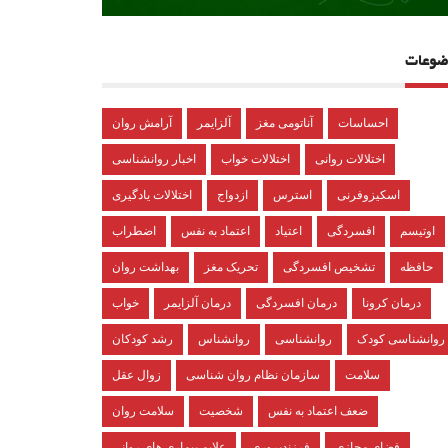
ضوعات
احساسات
آناتومی مغز
آلزایمر
آرامش روان
اختلالات روانی
اختلالات خواب
اخبار روانشناسی
اسکیزوفرنی
استرس
ازدواج
اختلالات یادگیری
اوتیسم
افسردگی
اعتیاد
اعتماد به نفس
اضطراب
حافظه
تشخیص افسردگی
تحریک مغز
بهداشت روان
درمان کرونا
درمان افسردگی
درمان آلزایمر
خواب
روانشناسی کودک
روانشناسی
روانشناس
رشد کودکان
سلامت
سازمان نظام روان شناسی
زوال عقل
ضعف اعتماد به نفس
شخصیت
سلامت روان
فضای مجازی
فرزندپروری
علایم بیماری های روانی