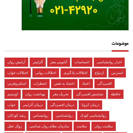
موضوعات
اخبار روانشناسی
احساسات
آناتومی مغز
آلزایمر
آرامش روان
استرس
ازدواج
اختلالات یادگیری
اختلالات روانی
اختلالات خواب
افسردگی
اعتیاد
اعتماد به نفس
اضطراب
اسکیزوفرنی
حافظه
تشخیص افسردگی
تحریک مغز
بهداشت روان
اوتیسم
درمان کرونا
درمان افسردگی
درمان آلزایمر
خواب
روانشناسی کودک
روانشناسی
روانشناس
رشد کودکان
سلامت روان
سلامت
سازمان نظام روان شناسی
زوال عقل