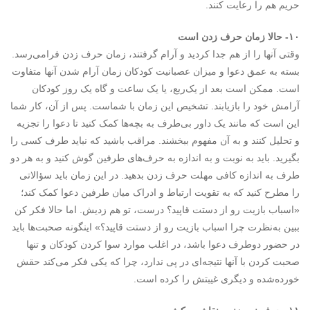
حریم هم را رعایت کنند.
۱۰- حالا زمان حرف زدن است
وقتی آنها را از هم جدا کردید و آرام گرفتند، زمان حرف زدن فرامی‌رسد.
بسته به عمق دعوا و میزان عصبانیت کودکان زمان آرام شدن آنها متفاوت
است. ممکن است بعد از یک‌ربع، یا یک ساعت و گاه یک روز کودکان
آرامش خود را بازیابند. تشخیص این زمان با شماست. پس از آن، کار شما
این است که مانند یک داور بی‌طرف به بچه‌ها کمک کنید تا دعوا را تجزیه
و تحلیل کنند و به آن مفهوم ببخشند. مراقب باشید که نباید طرف کسی را
بگیرید. باید به نوبت و به اندازه به حرف‌های طرفین گوش کنید و به هر دو
طرف به اندازه کافی مهلت حرف زدن بدهید. در این زمان باید سؤالاتی
را مطرح کنید که به تقویت ارتباط و ادراک میان طرفین دعوا کمک کند؛
«اسباب بازیت رو از دستت قاپید؟ درست، تو هم زدیش. اما حالا فکر کن
ببین به‌نظرت چرا اسباب بازیت رو از دستت قاپید؟» اینگونه صحبت‌ها باید
در حضور دوطرف دعوا باشد، در اغلب موارد سوا کردن کودکان و تنها
صحبت کردن با آنها نتیجه‌ای در پی ندارد، چرا که یکی فکر می‌کند حقش
خورده‌شده و دیگری غیبتش را کرده است.