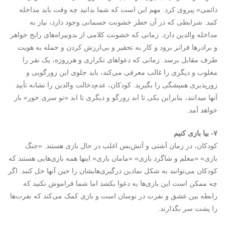
دائمی» پیروی کرد. مهم این است که شما بدانید چه وقت باید مداخله
کنید. شرایطی که در آن خطر خشونت جسمانی وجود دارد، نیاز به
مداخله والدین دارد. زمانی‌ که خشونت کلامی از بدوبیراه‌های رایج خواهر
و برادرها فراتر برود و کار به تحقیر و بی‌ارزش کردن و حمله به هویت
طرف مقابل برسد. زمانی که دعواهای تکراری و هرروزه، یک نفر را
مغلوب و دیگری را غالب معرفی می‌کند، باید جلوی این زورگویی و
زورپذیری همیشگی را بگیرید. کودکان، عدم‌دخالت والدین را نشانه تأیید
آنها می‎دانند، بنابراین یکی تا ابد زورگو و دیگری تا ابد «تو سری خور» بار
خواهد آمد.
۷- بیا بازی کنیم
کودکان، در زمان آشتی و آتش‌بس اغلب در حال بازی هستند. «جنگ
بازی» «معلم و شاگرد بازی» «مامان بازی» اینها همه بازی‌هایی هستند که
کودکان می‌توانند به شکل نمادین درگیری‌هایشان را حین آنها حل کنند. اگر
چه ممکن است این بازی‌ها به دعوا بکشد اما شما فراموش نکنید که
رابطه بین عشق و نفرت در نوسان است و بازی کمک می‌کند که نفرت‌ها
را پشت سر بگذارند.