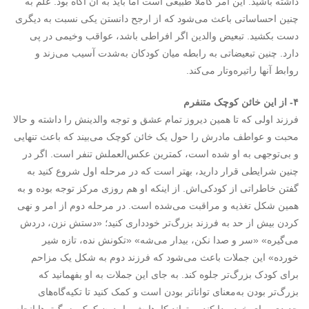
داشته باشید. این امر کاملا طبیعی‌ است اما باید به آن آگاه بود. علم به
چنین احساساتی باعث می‌شود که از ارجح دانستن یکی نسبت به دیگری
دست بکشید. تبعیض والدین اگر افراطی باشد، عواقب وخیمی در پی
دارد. چنین تبعیضاتی به رابطه میان کودکان به‌شدت آسیب می‌زند و
روابط آنها راتیره‌وتار می‌کند.
۴- از این خائن کوچک متنفرم
فرزند اولی که تا همین دیروز تمام عشق و توجه والدینش را داشته و حالا
محبت و عواطف مادرش را حول یک خائن کوچک می‌بیند که باعث تنهایی
و بی‌توجهی به او شده است، کمترین عکس‌العملش تنفر است. اگر در
چنین شرایطی قرار دارید، بهتر است که در مرحله اول شروع کنید به
گفتن خاطراتی از کودکی‌‌اش. از اینکه او هم روزی مرکز توجه بوده و به
همین شکل تغذیه و مراقبت می‌شده است. در مرحله دوم از امر و نهی
کردن بیش از حد به فرزند بزرگ‌تر خودداری کنید؛ «دستش نزن، دردش
می‌گیره» «سر و صدا نکن، بیدار می‌شه» «تکونش نده، تازه شیر
خورده» این جملات باعث می‌شود که فرزند دوم به شکل یک مزاحم
برای کودک بزرگ‌تر جلوه کند. به جای این جملات به او بفهمانید که
بزرگ‌تر بودن به‌معنای تواناتر بودن است و کمک کنید تا تکیه‌گاه‌های