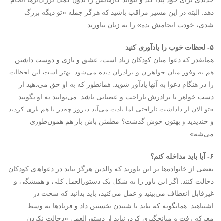
جدیدی برای خود پیدا کند و بتواند کارهایش را بدون کمک بزرگ‌ترها انجام
دهد. البته در این مسیر مراقب باشید که هرگز جمله «تو دیگه بزرگ
شدی، خودت انجامش بده» را به زبان نیاورید.
۵- لحظات خوب را یادآوری کنید
همانقدر که دعوا میان کودکان زیاد است، عشق و بازی و دوست داشتن
هم به وفور میان خواهران و برادران دیده می‌شود. بهتر است این لحظات
را در هنگام دعوا به آنها یادآور شوید. همانطور که به او حق می‌دهید از
دست خواهر یا برادرش ناراحت و عصبانی باشد. می‌توانید به او بگویید:
«تو الان از داداشت ناراحتی اما یادت می‌آید دیروز چقدر با هم بازی کردید
و خندیدید و بهتون خوش گذشت؟ مطمئن باش باز هم همون‌طوری
می‌شه»
۶- آیا باید مداخله کنم؟
بعضی از خانواده‌ها بر این باورند که والدین هرگز نباید در دعواهای کودکان
دخالت کنند. اگر این باور را به شکل یک دستورالعمل کلی و همیشگی و
غیرقابل انعطاف می‌بینید و عمل می‌کنید، باید بدانید که سخت در
اشتباهید. همانگونه که نباید با شنیدن نخستین داد و فریادها به وسط
معرکه رفت و میانجگیری کرد، نباید از دستورالعمل «دخالت نکردن