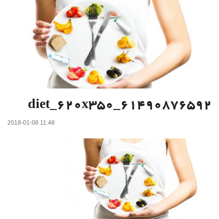
diet_620x350_61490876592
2018-01-06 11:48