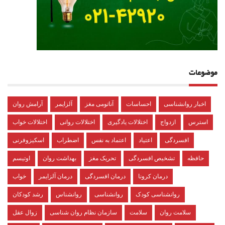
موضوعات
اخبار روانشناسی
احساسات
آناتومی مغز
آلزایمر
آرامش روان
استرس
ازدواج
اختلالات یادگیری
اختلالات روانی
اختلالات خواب
افسردگی
اعتیاد
اعتماد به نفس
اضطراب
اسکیزوفرنی
حافظه
تشخیص افسردگی
تحریک مغز
بهداشت روان
اوتیسم
درمان کرونا
درمان افسردگی
درمان آلزایمر
خواب
روانشناسی کودک
روانشناسی
روانشناس
رشد کودکان
سلامت روان
سلامت
سازمان نظام روان شناسی
زوال عقل