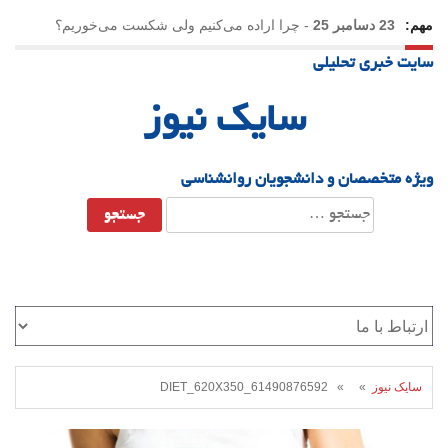
مهم:
23 دسامبر 25
-
چرا اراده می‌کنیم ولی شکست می‌خوریم؟
سایت خبری تحلیلی
21 دسامبر 25
-
یلدا؛ نماد تاب‌آوری اجتماعی در روزگار دشوار
سایک نیوز
ویژه متخصصان و دانشجویان روانشناسی
جستجو
برای:
سایک نیوز
» » DIET_620X350_61490876592