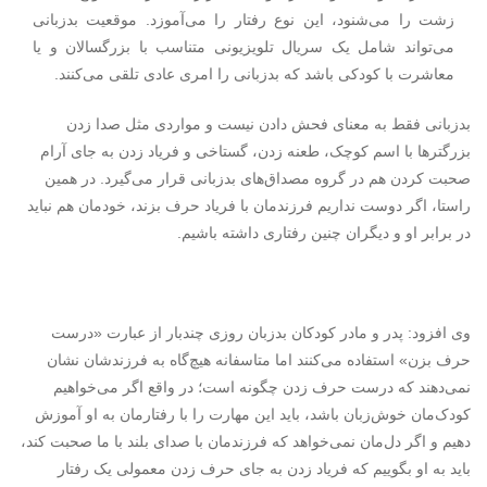
زشت را می‌شنود، این نوع رفتار را می‌آموزد. موقعیت بدزبانی
می‌تواند شامل یک سریال تلویزیونی متناسب با بزرگسالان و یا
معاشرت با کودکی باشد که بدزبانی را امری عادی تلقی می‌کنند.
بدزبانی فقط به معنای فحش دادن نیست و مواردی مثل صدا زدن
بزرگترها با اسم کوچک، طعنه زدن، گستاخی و فریاد زدن به جای آرام
صحبت کردن هم در گروه مصداق‌های بدزبانی قرار می‌گیرد. در همین
راستا، اگر دوست نداریم فرزندمان با فریاد حرف بزند، خودمان هم نباید
در برابر او و دیگران چنین رفتاری داشته باشیم.
وی افزود: پدر و مادر کودکان بدزبان روزی چندبار از عبارت «درست
حرف بزن» استفاده می‌کنند اما متاسفانه هیچ‌گاه به فرزندشان نشان
نمی‌دهند که درست حرف زدن چگونه است؛ در واقع اگر می‌خواهیم
کودک‌مان خوش‌زبان باشد، باید این مهارت را با رفتارمان به او آموزش
دهیم و اگر دل‌مان نمی‌خواهد که فرزندمان با صدای بلند با ما صحبت کند،
باید به او بگوییم که فریاد زدن به جای حرف زدن معمولی یک رفتار