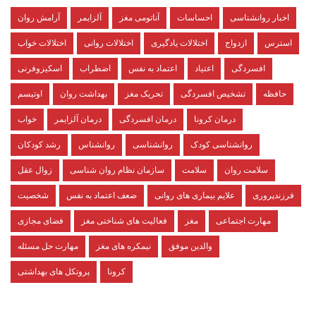
اخبار روانشناسی
احساسات
آناتومی مغز
آلزایمر
آرامش روان
استرس
ازدواج
اختلالات یادگیری
اختلالات روانی
اختلالات خواب
افسردگی
اعتیاد
اعتماد به نفس
اضطراب
اسکیزوفرنی
حافظه
تشخیص افسردگی
تحریک مغز
بهداشت روان
اوتیسم
درمان کرونا
درمان افسردگی
درمان آلزایمر
خواب
روانشناسی کودک
روانشناسی
روانشناس
رشد کودکان
سلامت روان
سلامت
سازمان نظام روان شناسی
زوال عقل
فرزندپروری
علایم بیماری های روانی
ضعف اعتماد به نفس
شخصیت
مهارت اجتماعی
مغز
فعالیت های شناختی مغز
فضای مجازی
والدین موفق
نیمکره های مغز
مهارت حل مسئله
کرونا
پروتکل های بهداشتی