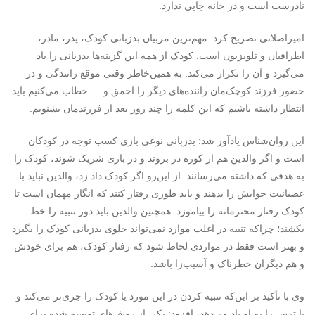
نادرست است و در خانه جایی ندارد.
امیراصلانی تصریح کرد: مهم‌ترین مربیان بدزبانی کودک، پدر، مادر،
اطرافیان و تلویزیون است. کودک از همه این گزینه‌ها بدزبانی را یاد
می‌گیرد و آن را تکرار می‌کند. به همین‌خاطر وقتی موقع رانندگی و در
حضور فرزند کوچک‌مان راننده‌های دیگر را احمق و…. خطاب می‌کنیم باید
انتظار داشته باشیم که این کلمه را چند روز بعد از فرزندمان بشنویم.
این روان‌شناس یادآور شد: بدزبانی نوعی بازی کسب توجه در کودکان
است و اگر والدین هم از کوره در بروند و در بازی شریک شوند، کودک را
به هدفی که داشته می‌رسانند. از این‌رو اگر کودک داد زد، والدین نباید با
عصبانیت جوابش را بدهند و باید طوری رفتار کنند که انگار مهمان است تا
کودک رفتار محترمانه را بیاموزد. همچنین والدین باید دور تنبیه را خط
بکشند؛ چراکه تنبیه در اغلب موارد نمی‌تواند جلوی بدزبانی کودک را بگیرد
و بهتر است فقط در مواردی لحاظ شود که رفتار کودک، هم برای خودش
و هم دیگران خطرناک و آسیب‌زا باشد.
وی با تأکید بر این‌که تنبیه کردن در این مورد یا کودک را جری‌تر می‌کند و
یا ترس را به او یاد می‌دهد، افزود: یکی از روش‌های توصیه شده برای