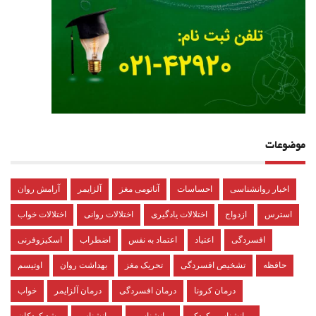
موضوعات
اخبار روانشناسی
احساسات
آناتومی مغز
آلزایمر
آرامش روان
استرس
ازدواج
اختلالات یادگیری
اختلالات روانی
اختلالات خواب
افسردگی
اعتیاد
اعتماد به نفس
اضطراب
اسکیزوفرنی
حافظه
تشخیص افسردگی
تحریک مغز
بهداشت روان
اوتیسم
درمان کرونا
درمان افسردگی
درمان آلزایمر
خواب