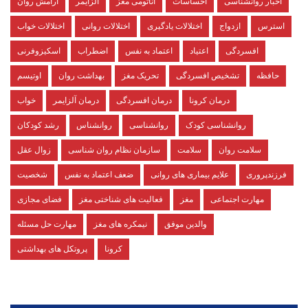
اخبار روانشناسی
احساسات
آناتومی مغز
آلزایمر
آرامش روان
استرس
ازدواج
اختلالات یادگیری
اختلالات روانی
اختلالات خواب
افسردگی
اعتیاد
اعتماد به نفس
اضطراب
اسکیزوفرنی
حافظه
تشخیص افسردگی
تحریک مغز
بهداشت روان
اوتیسم
درمان کرونا
درمان افسردگی
درمان آلزایمر
خواب
روانشناسی کودک
روانشناسی
روانشناس
رشد کودکان
سلامت روان
سلامت
سازمان نظام روان شناسی
زوال عقل
فرزندپروری
علایم بیماری های روانی
ضعف اعتماد به نفس
شخصیت
مهارت اجتماعی
مغز
فعالیت های شناختی مغز
فضای مجازی
والدین موفق
نیمکره های مغز
مهارت حل مسئله
کرونا
پروتکل های بهداشتی