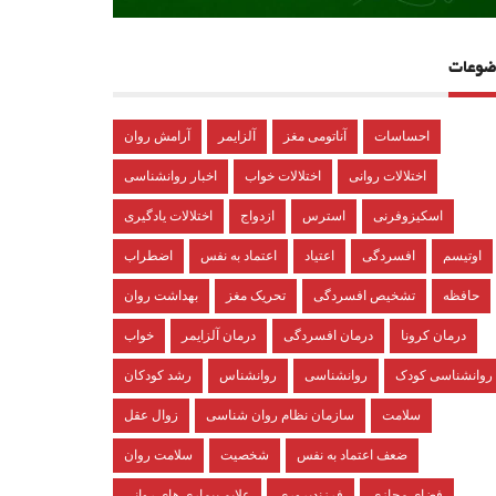
ضوعات
احساسات
آناتومی مغز
آلزایمر
آرامش روان
اختلالات روانی
اختلالات خواب
اخبار روانشناسی
اسکیزوفرنی
استرس
ازدواج
اختلالات یادگیری
اوتیسم
افسردگی
اعتیاد
اعتماد به نفس
اضطراب
حافظه
تشخیص افسردگی
تحریک مغز
بهداشت روان
درمان کرونا
درمان افسردگی
درمان آلزایمر
خواب
روانشناسی کودک
روانشناسی
روانشناس
رشد کودکان
سلامت
سازمان نظام روان شناسی
زوال عقل
ضعف اعتماد به نفس
شخصیت
سلامت روان
فضای مجازی
فرزندپروری
علایم بیماری های روانی