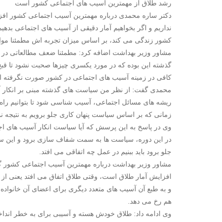
رشد طلاق از مهمترین آسیب های اجتماعی کشور است
دکتر ساره محمدی درباره مهمترین آسیب اجتماعی کشور افز
نداریم و اگر بخواهیم آمار دقیقی از آسیب های اجتماعی بده
کشور زندگی می کند، بر اساس میزان تجربه اش مطمئنا موار
مشاور وزیر بهداشت اضافه کرد: مطمئنا ضعف مطالعاتی در 
گذشته این بوده که در مورد یکسری چیزها صحبت نشود تا ق
کافی در زمینه آسیب های اجتماعی در کشور صورت نگرفته 
محمدی گفت: از نظر من سیاست های گذشته مبنی بر انکار آس
ریشه های مسائل اجتماعی، آسیب شناسی شود تا بتوانیم راه حل
زمانی که بر اساس سیاست پنهان کاری جلو برویم به نتیجه ن
وی در پاسخ به این پرسش که آیا سیاست انکار آسیب های اجت
در این دوره، سیاست ها به سمت شفاف سازی برود و این سی
جلو برود باید ببنیم در عمل چه اتفاقی می افتد.
مشاور وزیر بهداشت درباره مهمترین آسیب اجتماعی کشور 
افزایش آمار طلاق است، وقتی طلاق اتفاق می افتد یعنی از هم
و به طبع آن آسیب های متعدد دیگری برای اعضای آن خانواده 
هم رخ می دهد.
وی ادامه داد: طلاق خودش هسته و آسیبی برای به خطر انداخت