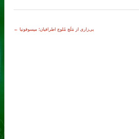
بی‌زاری از مَلَچ مُلوچ اطرافیان؛ میسوفونیا
←