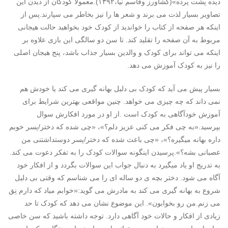
دیده پشت پرده»(کشاورز وقاسم نیا،۱۳۹۲).معمولاً کودکان از دیدن این
تصاویر بسیار لذت می برند و شعر ها را نیز بخاطر می سپارند.پس از
اینکه هر صفحه از کتاب را خواندید از کودک خود بخواهید حالت هیجانی
مربوط به آن صفحه را تقلید کند. تا سن دو سالگی این بازی علاوه بر
اینکه می تواند برای کودک و والدین بسیار جذاب باشد، پنج هیجان اصلی
را نیز به کودک آموزش می دهد.
بسیار پیش می آید که کودک بی دلیل بهانه گیری می کند یا خودش هم
نمی داند که چه چیزی می خواهد. چنین مواقعی بهترین شرایط برای
آموزش خودآگاهی به کودک است .از او در مورد افکارش سوال
بپرسید.«به چی فکر می کنی عزیز دلم؟»، «چی شده که دختر/پسر خوبم
داره بهانه میگیره؟»، «چی باعث شده که دختر/پسر دوستداشتنی من
عصبانی بشه؟».پرسیدن اینگونه سوالات کودک را به تفکر دعوت می کند.
به تدریج او یاد میگیرد به دنبال جواب این سوالات بگردد و از افکار خود
آگاه می شود. دختر بچه ی دو ساله ای را می شناسم که وقتی بی دلیل
شروع به بهانه گیری می کند به مادرش می گوید:«خوابم میاد که دارم نِق
می زنم.من رو بخوابون». این موضوع نشان می دهد که کودک تا حد
زیادی از افکار و حالات خود آگاهی دارد. توجه داشته باشید که سن خاصی