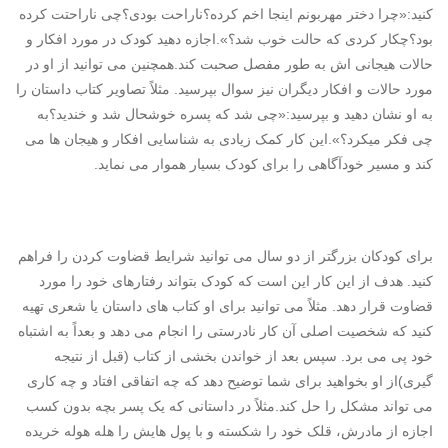
کنید:«چرا دختر مهربونم اینجا اخم کرده؟ناراحت بودی؟چی ناراحتت کرده
بود؟چکار کردی که حالت خوب شد؟».اجازه دهید کودک در مورد افکار و
حالات هیجانی اش به طور مفصل صحبت کند.همچنین می توانید از او در
مورد حالات و افکار دیگران نیز سوال بپرسید. مثلاً تصاویر کتاب داستان را
به او نشان دهید و بپرسید:«چی شد که پسره خوشحال شد و خندید؟به
چی فکر میکرد؟».این کار کمک زیادی به شناسایی افکار و هیجان ها می
کند و مسیر خودآگاهی را برای کودک بسیار هموار می نماید.
برای کودکان بزرگتر از دو سال می توانید شرایط قضاوت کردن را فراهم
کنید. هدف از این کار این است که کودک بتواند رفتارهای خود را مورد
قضاوت قرار دهد. مثلاً می توانید برای او کتاب های داستان یا شعری تهیه
کنید که شخصیت اصلی آن کار نادرستی را انجام می دهد و بعداً به اشتباه
خود پی می برد. سپس بعد از خواندن بخشی از کتاب (قبل از نتیجه
گیری)از او بخواهید برای شما توضیح دهد که چه اتفاقی افتاد و چه کاری
می تواند مشکل را حل کند.مثلاً در داستانی که یک پسر بچه بدون کسب
اجازه از مادرش، قلک خود را شکسته و با پول هایش را هله هوله خریده