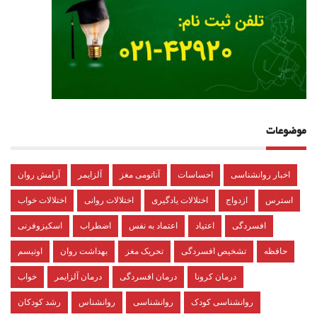
موضوعات
اخبار روانشناسی
احساسات
آناتومی مغز
آلزایمر
آرامش روان
استرس
ازدواج
اختلالات یادگیری
اختلالات روانی
اختلالات خواب
افسردگی
اعتیاد
اعتماد به نفس
اضطراب
اسکیزوفرنی
حافظه
تشخیص افسردگی
تحریک مغز
بهداشت روان
اوتیسم
درمان کرونا
درمان افسردگی
درمان آلزایمر
خواب
روانشناسی کودک
روانشناسی
روانشناس
رشد کودکان