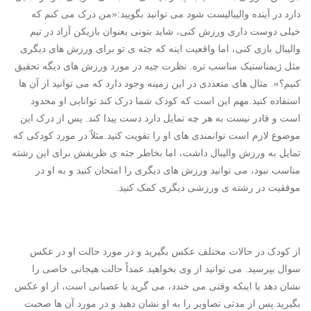
دارد در آینده والیبالیست شود می توانید بگویید:«من درک می کنم که
خیلی دوست داری ورزش کنی، شاید بتونی بعنوان بازیکن آزاد در تیم
والیبال بازی کنی، اما واقعیت اینه که جثه ی تو برای ورزش های دیگری
مثل ژیمناستیک مناسب تره. نظرت چیه در مورد ورزش های دیگه تحقیق
کنیم؟». مثال های متعددی در این زمینه وجود دارد که می توانید از آن ها
استفاده کنید.مهم این است که کودک شما درک کند توانایی او محدود
است و قادر نیست به هر چه تمایل دارد دست پیدا کند. پس از درک این
موضوع لازم است توانمندی های او را تقویت کنید.مثلاً در مورد کودکی که
تمایل به ورزش والیبال داشت، اما بخاطر جثه ی ظریفش برای این رشته
مناسب نبود، می توانید ورزش های دیگری را امتحان کنید و به او در
موفقیت در رشته ی ورزشی دیگری کمک کنید.
از کودک در حالات مختلف عکس بگیرید و در مورد حالت او در عکس
سوال بپرسید. می توانید از وی بخواهید عمداً حالت هیجانی خاصی را
نشان دهد یا اینکه وقتی می خندد، می گرید یا عصبانی است، از او عکس
بگیرید.پس از مدتی تصاویر را به او نشان دهید و در مورد آن ها صحبت