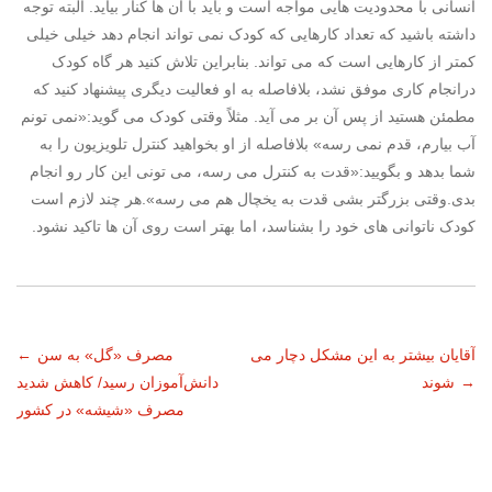
انسانی با محدودیت هایی مواجه است و باید با آن ها کنار بیاید. البته توجه
داشته باشید که تعداد کارهایی که کودک نمی تواند انجام دهد خیلی خیلی
کمتر از کارهایی است که می تواند. بنابراین تلاش کنید هر گاه کودک
درانجام کاری موفق نشد، بلافاصله به او فعالیت دیگری پیشنهاد کنید که
مطمئن هستید از پس آن بر می آید. مثلاً وقتی کودک می گوید:«نمی تونم
آب بیارم، قدم نمی رسه» بلافاصله از او بخواهید کنترل تلویزیون را به
شما بدهد و بگویید:«قدت به کنترل می رسه، می تونی این کار رو انجام
بدی.وقتی بزرگتر بشی قدت به یخچال هم می رسه».هر چند لازم است
کودک ناتوانی های خود را بشناسد، اما بهتر است روی آن ها تاکید نشود.
ناوبری
آقایان بیشتر به این مشکل دچار می
مصرف «گل» به سن
←
→
شوند
دانش‌آموزان رسید/ کاهش شدید
نوشته
مصرف «شیشه» در کشور