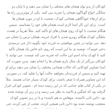
کودکان از بدو تولد هیجان های مختلف را نشان می دهند و تا پایان دو
سالگی انواع گوناگون هیجان را تجربه می کنند. یکی از موثرترین راه ها
برای ارتقاء خودآگاهی هیجانی کودک، صحبت با او در مورد هیجان ها
است. برای این کار ابتدا لازم است هیجان های خود را بشناسید. سپس
هنگام صحبت با کودک روی هیجان های او تأکید کنید. مثلاً تقریباً در هشت
ماهگی کودک هنگام روبرو شدن با افراد غریبه، هیجان ترس را نشان می
دهد. می توانید در چنین موقعیتی به فرزند خود بگویید:«از چی ترسیدی
دختر خوبم؟». توصیه ی ما این است که روی نام خاص یک هیجان تأکید
کنید تا کودک بداند اسم این حالت که تجربه می کند چیست. می توانید با
کودکان بزرگتر از یک سال بازی هیجان ها را انجام دهید. بدین صورت که
ابتدا تصاویر کودکانی که حالات هیجانی مختلف را نشان می دهند برای او
تهیه کنید و سپس از فرزندتان بخواهید حالت آنها را تقلید کند، در صورتی
که این تصاویر همراه با شعر باشند، برای کودک بسیار جذاب هستند. مثلاً
در یکی از کتاب های جذابی که در این زمینه دیده ام ، تصویر کودکی قرار
گرفته بود که غمگین و ناامید به نظر می رسید و در زیر آن نوشته شده
بود :«این تاتی ناامیده، موهاش به هم تابیده» و یا در زیر تصویر کودک
متعجب نوشته شده بود:«این تاتی همچی کرده، تعجب از چی کرده، چی