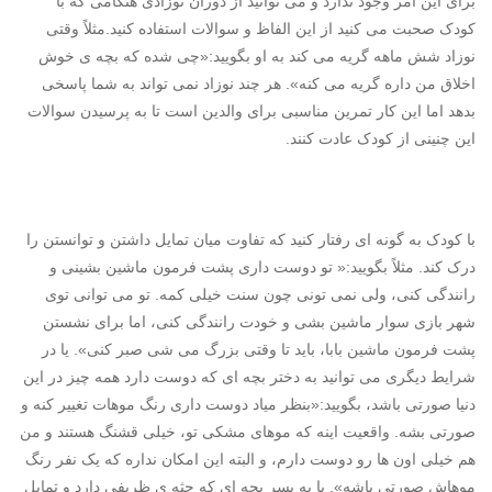
برای این امر وجود ندارد و می توانید از دوران نوزادی هنگامی که با
کودک صحبت می کنید از این الفاظ و سوالات استفاده کنید.مثلاً وقتی
نوزاد شش ماهه گریه می کند به او بگویید:«چی شده که بچه ی خوش
اخلاق من داره گریه می کنه». هر چند نوزاد نمی تواند به شما پاسخی
بدهد اما این کار تمرین مناسبی برای والدین است تا به پرسیدن سوالات
این چنینی از کودک عادت کنند.
با کودک به گونه ای رفتار کنید که تفاوت میان تمایل داشتن و توانستن را
درک کند. مثلاً بگویید:« تو دوست داری پشت فرمون ماشین بشینی و
رانندگی کنی، ولی نمی تونی چون سنت خیلی کمه. تو می توانی توی
شهر بازی سوار ماشین بشی و خودت رانندگی کنی، اما برای نشستن
پشت فرمون ماشین بابا، باید تا وقتی بزرگ می شی صبر کنی». یا در
شرایط دیگری می توانید به دختر بچه ای که دوست دارد همه چیز در این
دنیا صورتی باشد، بگویید:«بنظر میاد دوست داری رنگ موهات تغییر کنه و
صورتی بشه. واقعیت اینه که موهای مشکی تو، خیلی قشنگ هستند و من
هم خیلی اون ها رو دوست دارم، و البته این امکان نداره که یک نفر رنگ
موهاش صورتی باشه». یا به پسر بچه ای که جثه ی ظریفی دارد و تمایل