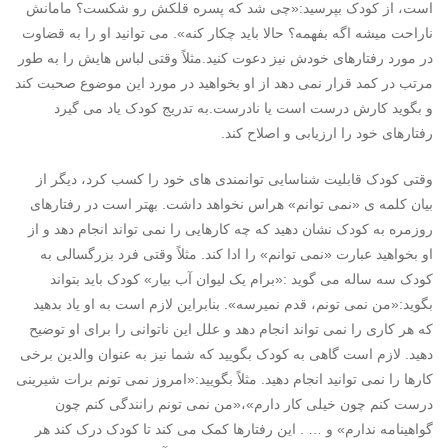
است، از کودک بپرسید:«چی شد که پسره قلکش رو شکست؟ مامانش
ناراحت میشه اگه بفهمه؟ حالا باید چکار کنه». می توانید او را به قضاوت
در مورد رفتارهای خودش نیز دعوت کنید.مثلاً وقتی لباس هایش را به طور
مرتب در کمد قرار نمی دهد از او بخواهید در مورد این موضوع صحبت کند
و بگوید کارش درست است یا نادرست.به تدریج کودک یاد می گیرد
رفتارهای خود را ارزیابی و اصلاح کند.
وقتی کودک قابلیت شناسایی توانمندی های خود را کسب کرد، دیگر از
بیان کلمه ی «نمی توانم» هراس نخواهد داشت. بهتر است در رفتارهای
روزمره به کودک نشان دهید که چه کارهایی را نمی تواند انجام دهد و از
او بخواهید عبارت «نمی توانم» را ادا کند. مثلاً وقتی فرد بزرگسالی به
کودک سه ساله می گوید :«برام یک لیوان آب بیار» کودک باید بتواند
بگوید:«من نمی تونم، قدم نمیرسه». بنابراین لازم است به او یاد بدهید
که هر کاری را نمی تواند انجام دهد و علل این ناتوانی را برای او توضیح
دهید. لازم است گاهی به کودک بگویید که شما نیز به عنوان والدین برخی
کارها را نمی توانید انجام دهید. مثلاً بگویید:«امروز نمی تونم برات شیرینی
درست کنم چون خیلی کار دارم»،«من نمی تونم رانندگی کنم چون
گواهینامه ندارم» و … . این رفتارها کمک می کند تا کودک درک کند هر