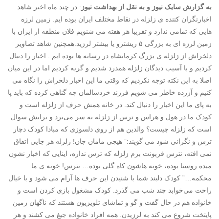
به گزارش سایک نیوز و به نقل از بهداشت نیوز
: در چند ماه اخیر شاهد
اخبارنگران کننده ی زلزله در نقاط مختلف ایران بوده ایم. زمین لرزه
هایی که تمامی ندارد و تقریبا هر هفته می شنویم فلان منطقه از ایران با
زمین لرزه ای به بزرگی ۵ ریشترو یا بیشتر لرزید.همچنین شاهد تصاویر
دلخراش از زلزله ی بزرگ کرمانشاه در رسانه ها بوده ایم . اخبار را دنبال
کردیم و با آسیب دیدگان زلزله همدرد شدیم و گریه کردیم اما در این میان
اصلا به این نکته توجه نکردیم که وقتی ما این اخبار دلخراش را نگاه می
کنیم و آزرده خاطر می شویم فرزند خردسالمان چه گناهی کرده که باید پا
به پای ما این اخبار را دنبال کند. در خانه همش حرف از زلزله است و
کودک ما در هول و هراس و ترس از زلزله به سر می‌برد و برایش سوال
است که زلزله چیست؟ والدین هم از روی دلسوزی که مبادا کودک دچار
ترس و نگرانی شود می گویند:” هیچی مامان جان! زلزله هر جایی اتفاق
نمی افته، نترس قربونت برم زلزله که ترس نداره، اینایی که اخبار نشون
میده روستا بوده، خونه هاشون کاه گلی بوده… نترس! خونه ی ما
محکمه…” کودک دلبند شما با شنیدن این حرف ها آرام می شود و با خیال
راحت می‌خوابد چند شب می گذرد. کودک مشغول بازی کردن است و
خانواده هم در حال گفت و گو و تماشای تلویزیون هستند که ناگهان زمین
پایتخت شروع می کند به لرزیدن. همه افراد خانواده جیغ می کشند و هر