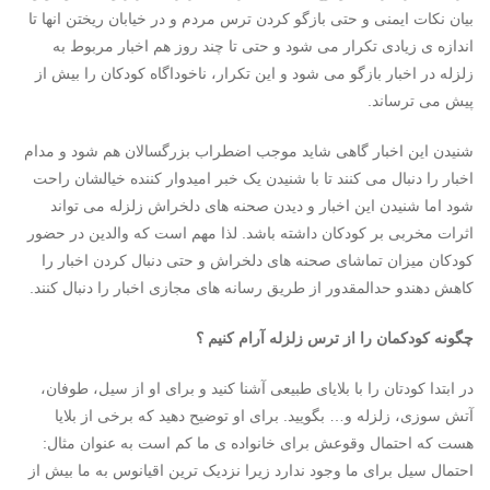
بیان نکات ایمنی و حتی بازگو کردن ترس مردم و در خیابان ریختن انها تا
اندازه ی زیادی تکرار می شود و حتی تا چند روز هم اخبار مربوط به
زلزله در اخبار بازگو می شود و این تکرار، ناخود‌اگاه کودکان را بیش از
پیش می ترساند.
شنیدن این اخبار گاهی شاید موجب اضطراب بزرگسالان هم شود و مدام
اخبار را دنبال می کنند تا با شنیدن یک خبر امیدوار کننده خیالشان راحت
شود اما شنیدن این اخبار و دیدن صحنه های دلخراش زلزله می تواند
اثرات مخربی بر کودکان داشته باشد. لذا مهم است که والدین در حضور
کودکان میزان تماشای صحنه های دلخراش و حتی دنبال کردن اخبار را
کاهش دهندو حدالمقدور از طریق رسانه های مجازی اخبار را دنبال کنند.
چگونه کودکمان را از ترس زلزله آرام کنیم ؟
در ابتدا کودتان را با بلایای طبیعی آشنا کنید و برای او از سیل، طوفان،
آتش سوزی، زلزله و… بگویید. برای او توضیح دهید که برخی از بلایا
هست که احتمال وقوعش برای خانواده ی ما کم است به عنوان مثال:
احتمال سیل برای ما وجود ندارد زیرا نزدیک ترین اقیانوس به ما بیش از