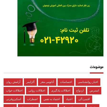
موضوعات
اخبار روانشناسی
احساسات
آناتومی مغز
آلزایمر
آرامش روان
استرس
ازدواج
اختلالات یادگیری
اختلالات روانی
اختلالات خواب
افسردگی
اعتیاد
اعتماد به نفس
اضطراب
اسکیزوفرنی