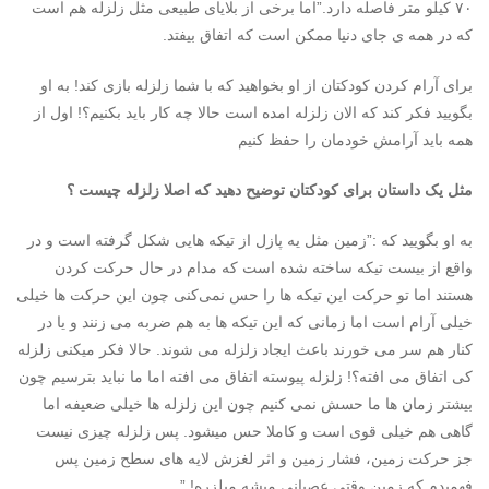
۷۰ کیلو متر فاصله دارد.”اما برخی از بلایای طبیعی مثل زلزله هم است
که در همه ی جای دنیا ممکن است که اتفاق بیفتد.
برای آرام کردن کودکتان از او بخواهید که با شما زلزله بازی کند! به او
بگویید فکر کند که الان زلزله امده است حالا چه کار باید بکنیم؟! اول از
همه باید آرامش خودمان را حفظ کنیم
مثل یک داستان برای کودکتان توضیح دهید که اصلا زلزله چیست ؟
به او بگویید که :”زمین مثل یه پازل از تیکه هایی شکل گرفته است و در
واقع از بیست تیکه ساخته شده است که مدام در حال حرکت کردن
هستند اما تو حرکت این تیکه ها را حس نمی‌کنی چون این حرکت ها خیلی
خیلی آرام است اما زمانی که این تیکه ها به هم ضربه می زنند و یا در
کنار هم سر می خورند باعث ایجاد زلزله می شوند. حالا فکر میکنی زلزله
کی اتفاق می افته؟! زلزله پیوسته اتفاق می افته اما ما نباید بترسیم چون
بیشتر زمان ها ما حسش نمی کنیم چون این زلزله ها خیلی ضعیفه اما
گاهی هم خیلی قوی است و کاملا حس میشود. پس زلزله چیزی نیست
جز حرکت زمین، فشار زمین و اثر لغزش لایه های سطح زمین پس
فهمیدم که زمین وقتی عصبانی میشه میلزره! ”