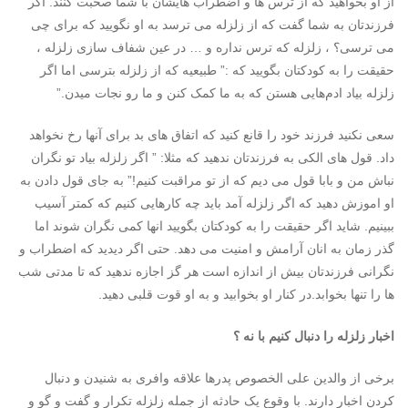
از او بخواهید که از ترس ها و اضطراب هایشان با شما صحبت کنند. اگر
فرزندتان به شما گفت که از زلزله می ترسد به او نگویید که برای چی
می ترسی؟ ، زلزله که ترس نداره و … در عین شفاف سازی زلزله ،
حقیقت را به کودکتان بگویید که :” طبیعیه که از زلزله بترسی اما اگر
زلزله بیاد ادم‌هایی هستن که به ما کمک کنن و ما رو نجات میدن.”
سعی نکنید فرزند خود را قانع کنید که اتفاق های بد برای آنها رخ نخواهد
داد. قول های الکی به فرزندتان ندهید که مثلا: ” اگر زلزله بیاد تو نگران
نباش من و بابا قول می دیم که از تو مراقبت کنیم!” به جای قول دادن به
او اموزش دهید که اگر زلزله آمد باید چه کارهایی کنیم که کمتر آسیب
ببینیم. شاید اگر حقیقت را به کودکتان بگویید انها کمی نگران شوند اما
گذر زمان به انان آرامش و امنیت می دهد. حتی اگر دیدید که اضطراب و
نگرانی فرزندتان بیش از اندازه است هر گز اجازه ندهید که تا مدتی شب
ها را تنها بخوابد.در کنار او بخوابید و به او قوت قلبی دهید.
اخبار زلزله را دنبال کنیم با نه ؟
برخی از والدین علی الخصوص پدرها علاقه وافری به شنیدن و دنبال
کردن اخبار دارند. با وقوع یک حادثه از جمله زلزله تکرار و گفت و گو و