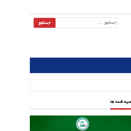
جستجو
برای:
صیه شده ها