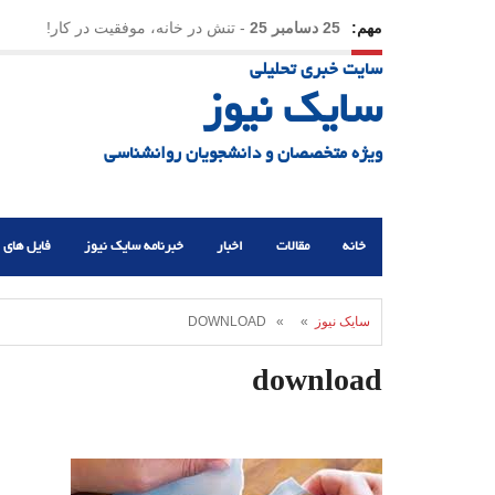
مهم:
25 دسامبر 25
-
تنش در خانه، موفقیت در کار!
سایت خبری تحلیلی
23 دسامبر 25
-
چرا اراده می‌کنیم ولی شکست می‌خو
سایک نیوز
21 دسامبر 25
-
یلدا؛ نماد تاب‌آوری اجتماعی در روزگا
ویژه متخصصان و دانشجویان روانشناسی
خانه
مقالات
اخبار
خبرنامه سایک نیوز
فایل های 
سایک نیوز
» » DOWNLOAD
download