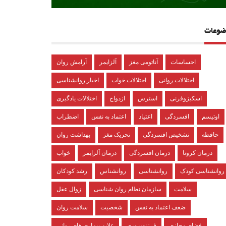
ضوعات
احساسات
آناتومی مغز
آلزایمر
آرامش روان
اختلالات روانی
اختلالات خواب
اخبار روانشناسی
اسکیزوفرنی
استرس
ازدواج
اختلالات یادگیری
اوتیسم
افسردگی
اعتیاد
اعتماد به نفس
اضطراب
حافظه
تشخیص افسردگی
تحریک مغز
بهداشت روان
درمان کرونا
درمان افسردگی
درمان آلزایمر
خواب
روانشناسی کودک
روانشناسی
روانشناس
رشد کودکان
سلامت
سازمان نظام روان شناسی
زوال عقل
ضعف اعتماد به نفس
شخصیت
سلامت روان
فضای مجازی
فرزندپروری
علایم بیماری های روانی