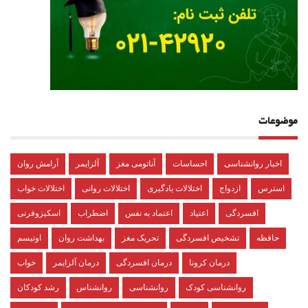
موضوعات
اخبار روانشناسی
احساسات
آناتومی مغز
آلزایمر
آرامش روان
استرس
ازدواج
اختلالات یادگیری
اختلالات روانی
اختلالات خواب
افسردگی
اعتیاد
اعتماد به نفس
اضطراب
اسکیزوفرنی
حافظه
تشخیص افسردگی
تحریک مغز
بهداشت روان
اوتیسم
درمان کرونا
درمان افسردگی
درمان آلزایمر
خواب
روانشناسی کودک
روانشناسی
روانشناس
رشد کودکان