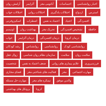
اخبار روانشناسی
احساسات
آناتومی مغز
آلزایمر
آرامش روان
استرس
ازدواج
اختلالات یادگیری
اختلالات روانی
اختلالات خواب
افسردگی
اعتیاد
اعتماد به نفس
اضطراب
اسکیزوفرنی
حافظه
تشخیص افسردگی
تحریک مغز
بهداشت روان
اوتیسم
درمان کرونا
درمان افسردگی
درمان آلزایمر
خواب
روانشناسی کودک
روانشناسی
روانشناس
رشد کودکان
سلامت روان
سلامت
سازمان نظام روان شناسی
زوال عقل
فرزندپروری
علایم بیماری های روانی
ضعف اعتماد به نفس
شخصیت
مهارت اجتماعی
مغز
فعالیت های شناختی مغز
فضای مجازی
والدین موفق
نیمکره های مغز
مهارت حل مسئله
کرونا
پروتکل های بهداشتی