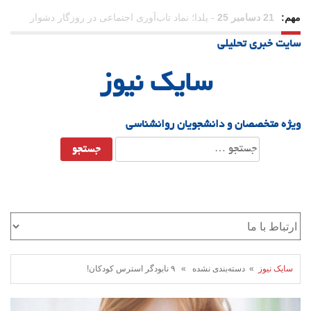
مهم:
31 دسامبر 25
-
وقتی بزرگ می‌شویم بیشتر به «دوست» احتیاج
سایت خبری تحلیلی
داریم؟
سایک نیوز
ویژه متخصصان و دانشجویان روانشناسی
جستجو
برای:
سایک نیوز
» دسته‌بندی نشده » ۹ نابودگر استرس کودکان!