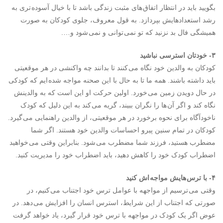
بگویید باید در انتظار اتفاق های مثبت زندگی باشد تا با خیال آسوده تری به
رشد استعدادهایش بپردازد. به قول معروف، جلوی کودکان به صورت
همیشگی فال بد نزنید که تو نمی توانی و نمی شود و….
۳- خودتان استرسی نباشید
کودکان به والدین خود نگاه می کنند تا بدانند چه واکنشی در هر موقعیتی
باید داشته باشند. همه ما تا به حال با این صحنه مواجه شده ایم که کودکی
در حال دویدن زمین می خورد. اولین حرکت او این است که به والدینش
نگاه کند و اگر آن ها را نگران ببیند، گریه می کند به این دلیل که کودک
ناخودآگاه برای نحوه برخورد در هر موقعیتی، از والدین راهنمایی می گیرد.
کودکان در تمام سنین پیرو احساسات والدین خود هستند. اگر شما
مضطرب هستید، فرزند شما مضطرب می شود. بنابراین وقتی می خواهید
اضطراب کودک خود را کاهش دهید، باید اضطراب خود را مدیریت کنید.
۴- با ترس هایش مواجه اش کنید
وقتی می ترسیم از مواجهه با عوامل ترس خود اجتناب می کنیم، در
صورتی که اجتناب از این شرایط، استرس انسان را افزایش می دهد. در
عوض اگر یک کودک در مواجهه با ترس خود قرار گیرد، یاد خواهد گرفت