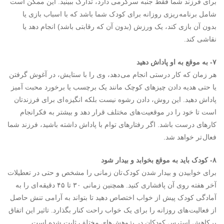
برای فرزند شما فقط جنبه سرگرمی دارد، تدارک ببینید. این ممکن است
شامل برنامه ریزی روزانه برای کودک شما باشد که با اسباب بازی یا
بدون آن بازی کند، یک ورزش (بدون آن که رقابتی باشد) انجام دهد یا
نقاشی کند.
۷- به موقع به او پاداش دهید
هر زمان که کار درستی انجام می دهد، وی را با ستایش، در آغوش گرفتن
یا حتی هدیه دادن چیزهای کوچک مانند یک برچسب یا برخورد محبت آمیز
پاداش دهید. این روش، دادن رشوه نیست بلکه انگیزه ای برای فرزندتان
است تا خود را در موقعیت های مختلف قرار دهد و بیشتر به فکرانجام
کارهای درست باشد. اگر رفتارهای توام با پاداش داشته باشید، فرزند شما
فعال تر خواهد شد.
۸- کودک باید به موقع بخوابد و بیدار شود
برای خوابیدن و بیدار شدن کودک تان زمانی را مشخص و حتی در تعطیلات
آخر هفته روی آن پافشاری کنید. همچنین زمانی ۳۰ تا ۴۵ دقیقه ای را به
آمادگی کودک پیش از خواب اختصاص دهید تا بتواند به آرامی تنش حاصل
از فعالیت های روزانه را برای یک خواب راحت کنار بگذارد. تاثیر این اتفاق
بر کاهش استرس کودکان در پژوهش های مختلف ثابت شده است.