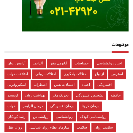
موضوعات
اخبار روانشناسی
احساسات
آناتومی مغز
آلزایمر
آرامش روان
استرس
ازدواج
اختلالات یادگیری
اختلالات روانی
اختلالات خواب
افسردگی
اعتیاد
اعتماد به نفس
اضطراب
اسکیزوفرنی
حافظه
تشخیص افسردگی
تحریک مغز
بهداشت روان
اوتیسم
درمان کرونا
درمان افسردگی
درمان آلزایمر
خواب
روانشناسی کودک
روانشناسی
روانشناس
رشد کودکان
سلامت روان
سلامت
سازمان نظام روان شناسی
زوال عقل