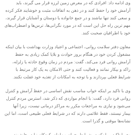
وی ادامه داد: افرادی که در معرض زمین لرزه قرار می گیرند، باید
آرامش خود را حفظ کنند و در ذهن به اتفاقات مثبت و خوشایند فکر کرده
و سعی کنند تنها نباشند و در جمع خانواده یا دوستان و آشنایان قرار گیرند،
مهم ترین راه حل این است که در مورد نگرانی‌ها، ترس‌ها و اضطراب‌های
خود با اطرافیان صحبت کنند.
معاون دفتر سلامت روانی، اجتماعی و اعتیاد وزارت بهداشت با بیان اینکه
مشغول کردن خود در هنگام بروز حوادث و بلایا کمک زیادی به حفظ
آرامش روانی فرد می‌کند، گفت: مردم در زمان وقوع حادثه یا زلزله،
راکد و بیکار نمانند و فعالیت کنند و حتی الامکان به یک کار مرتبط با
شرایط فعلی بپردازند و با توجه به امکانات از تغذیه خود غفلت نکنند.
وی با تاکید بر اینکه خواب مناسب نقش اساسی در حفظ آرامش و کنترل
روانی فرد دارد، گفت: با انجام مواردی که ذکر شد، استرس مردم کنترل
می‌شود و نیازی به مراجعات مکرر به مراکز درمانی نیست، زیرا آنها
بیمار نیستند، فقط علائمی دارند که در شرایط فعلی طبیعی است، اما این
نشانه‌ها موقتی و گذرا است.
وی با تاکید بر اینکه در شرایط بحران و زلزله، کودکان نباید رها شوند،