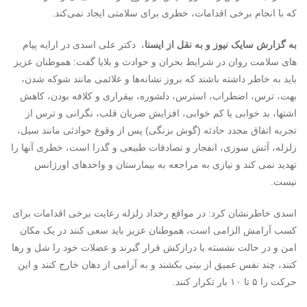
که با انجام برخی اقدامات، خطری برای سلامتی ایجاد نمی‌کند.
به گزارش سایک نیوز و به نقل از ایسنا
، دکتر علی اسدی در ارایه پیام
های سلامت روان در شرایط بحران و حوادث و بلایا گفت: هموطنان عزیز
باید به خاطر داشته باشند که بروز نشانه‌ها و علائمی مانند شوکه شدن،
بهت، ترس، اضطراب، استرس، دلشوره، بیقراری و کلافه بودن، کاهش
اشتها، بد خوابی یا کم خوابی، افزایش ضربان قلب، نگرانی و ترس از
تجربه اتفاق مجدد حادثه (گوش بزنگی) پس از وقوع حوادثی مانند سیل،
زلزله، آتش سوزی، انفجار و تصادفات طبیعی و گذرا است، خطری آنها را
تهدید نمی کند و نیازی به مراجعه به بیمارستان و واحدهای اورژانس
نیست.
اسدی خاطرنشان کرد: در مواقع رخداد زلزله رعایت برخی اقدامات برای
کسب آرامش الزامی است، هموطنان عزیز باید سعی کنند در یک مکان
امن و در حالت نشسته یا درازکش قرار گیرند و عضلات خود را شل و رها
کنند، چند نفس عمیق از بینی بکشند و به آرامی از دهان خارج کنند و این
حرکت را ۵ تا ۱۰ بار تکرار کنند.