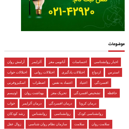
موضوعات
اخبار روانشناسی
احساسات
آناتومی مغز
آلزایمر
آرامش روان
استرس
ازدواج
اختلالات یادگیری
اختلالات روانی
اختلالات خواب
افسردگی
اعتیاد
اعتماد به نفس
اضطراب
اسکیزوفرنی
حافظه
تشخیص افسردگی
تحریک مغز
بهداشت روان
اوتیسم
درمان کرونا
درمان افسردگی
درمان آلزایمر
خواب
روانشناسی کودک
روانشناسی
روانشناس
رشد کودکان
سلامت روان
سلامت
سازمان نظام روان شناسی
زوال عقل