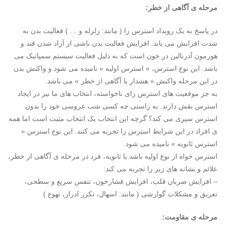
مرحله ی آگاهی از خطر:
در پاسخ به یک رویداد استرس زا ( مانند: زلزله و … ) فعالیت بدن به
شدت افزایش می یابد. افزایش فعالیت بدن ناشی از آزاد شدن قند و
هورمون آدرنالین در خون است که به دلیل فعالیت سیستم سمپاتیک می
باشد. این نوع استرس، « استرس اولیه » نامیده می شود و واکنش بدن
در این مرحله واکنش « هشدار یا آگاهی از خطر » می باشد.
به جز موقعیت های استرس زای ناخواسته، انتخاب های ما نیز در ایجاد
استرس نقش دارند. به راستی چه کسی شب عروسی خود را بدون
استرس سپری می کند؟ گرچه این انتخاب یک انتخاب مثبت است اما همه
ی افراد در این شرایط استرس را تجربه می کنند. این نوع استرس «
استرس ثانویه » نامیده می شود.
استرس خواه از نوع اولیه باشد یا ثانویه، فرد در مرحله ی آگاهی از خطر،
علائم و نشانه های زیر را تجربه می کند:
– افزایش ضربان قلب، افزایش فشارخون، تنفس سریع و سطحی،
تعریق و مشکلات گوارشی ( مانند: اسهال، تکرر ادرار، تهوع )
مرحله ی مقاومت: