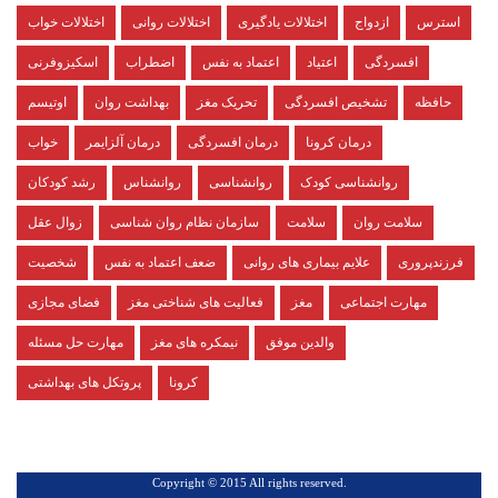
استرس
ازدواج
اختلالات یادگیری
اختلالات روانی
اختلالات خواب
افسردگی
اعتیاد
اعتماد به نفس
اضطراب
اسکیزوفرنی
حافظه
تشخیص افسردگی
تحریک مغز
بهداشت روان
اوتیسم
درمان کرونا
درمان افسردگی
درمان آلزایمر
خواب
روانشناسی کودک
روانشناسی
روانشناس
رشد کودکان
سلامت روان
سلامت
سازمان نظام روان شناسی
زوال عقل
فرزندپروری
علایم بیماری های روانی
ضعف اعتماد به نفس
شخصیت
مهارت اجتماعی
مغز
فعالیت های شناختی مغز
فضای مجازی
والدین موفق
نیمکره های مغز
مهارت حل مسئله
کرونا
پروتکل های بهداشتی
.Copyright © 2015 All rights reserved