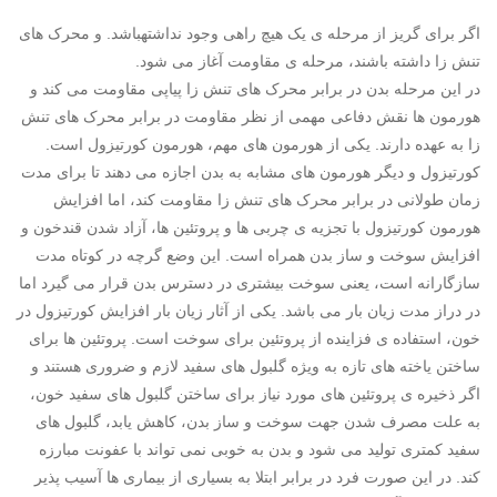
اگر برای گریز از مرحله ی یک هیچ راهی وجود نداشتهباشد. و محرک های
تنش زا داشته باشند، مرحله ی مقاومت آغاز می شود.
در این مرحله بدن در برابر محرک های تنش زا پیاپی مقاومت می کند و
هورمون ها نقش دفاعی مهمی از نظر مقاومت در برابر محرک های تنش
زا به عهده دارند. یکی از هورمون های مهم، هورمون کورتیزول است.
کورتیزول و دیگر هورمون های مشابه به بدن اجازه می دهند تا برای مدت
زمان طولانی در برابر محرک های تنش زا مقاومت کند، اما افزایش
هورمون کورتیزول با تجزیه ی چربی ها و پروتئین ها، آزاد شدن قندخون و
افزایش سوخت و ساز بدن همراه است. این وضع گرچه در کوتاه مدت
سازگارانه است، یعنی سوخت بیشتری در دسترس بدن قرار می گیرد اما
در دراز مدت زیان بار می باشد. یکی از آثار زیان بار افزایش کورتیزول در
خون، استفاده ی فزاینده از پروتئین برای سوخت است. پروتئین ها برای
ساختن یاخته های تازه به ویژه گلبول های سفید لازم و ضروری هستند و
اگر ذخیره ی پروتئین های مورد نیاز برای ساختن گلبول های سفید خون،
به علت مصرف شدن جهت سوخت و ساز بدن، کاهش یابد، گلبول های
سفید کمتری تولید می شود و بدن به خوبی نمی تواند با عفونت مبارزه
کند. در این صورت فرد در برابر ابتلا به بسیاری از بیماری ها آسیب پذیر