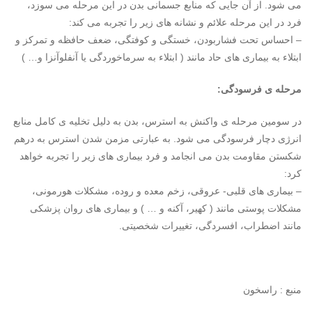
می شود. از آن جایی که منابع جسمانی بدن در این مرحله می سوزد،
فرد در این مرحله علائم و نشانه های زیر را تجربه می کند:
– احساس تحت فشاربودن، خستگی و کوفتگی، ضعف حافظه و تمرکز و
ابتلاء به بیماری های حاد مانند ( ابتلاء به سرماخوردگی یا آنفلوآنزا و… )
مرحله ی فرسودگی:
در سومین مرحله ی واکنش به استرس، بدن به دلیل تخلیه ی کامل منابع
انرژی دچار فرسودگی می شود. به عبارتی مزمن شدن استرس به درهم
شکستن مقاومت بدن می انجامد و فرد بیماری های زیر را تجربه خواهد
کرد:
– بیماری های قلبی- عروقی، زخم معده و روده، مشکلات هورمونی،
مشکلات پوستی مانند ( کهیر، آکنه و … ) و بیماری های روان پزشکی
مانند اضطراب، افسردگی، تغییرات شخصیتی.
منبع : راسخون