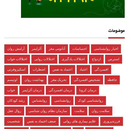
موضوعات
اخبار روانشناسی
احساسات
آناتومی مغز
آلزایمر
آرامش روان
استرس
ازدواج
اختلالات یادگیری
اختلالات روانی
اختلالات خواب
افسردگی
اعتیاد
اعتماد به نفس
اضطراب
اسکیزوفرنی
حافظه
تشخیص افسردگی
تحریک مغز
بهداشت روان
اوتیسم
درمان کرونا
درمان افسردگی
درمان آلزایمر
خواب
روانشناسی کودک
روانشناسی
روانشناس
رشد کودکان
سلامت روان
سلامت
سازمان نظام روان شناسی
زوال عقل
فرزندپروری
علایم بیماری های روانی
ضعف اعتماد به نفس
شخصیت