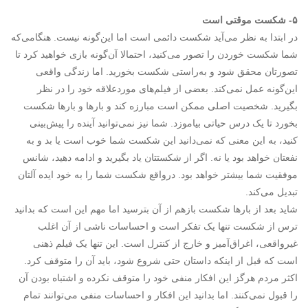
۵- شکست موقتی است
در ابتدا به نظر می‌آید شکست دائمی است اما این‌گونه نیست. هنگامی‌که
شما شکست خوردن را تصور می‌کنید، احتمالا آن‌گونه بازی خواهید کرد تا
تصورتان محقق شود و به‌راستی شکست بخورید. اما زندگی واقعی
این‌گونه عمل نمی‌کند. بعضی از فیلم‌های موردعلاقه خود را در نظر
بگیرید. شخصیت اصلی ممکن است مبارزه کند و بارها و بارها شکست
بخورد تا یک درس حیاتی بیاموزد. شما نیز نمی‌توانید آینده را پیش‌بینی
کنید، به این معنی که نمی‌دانید این شکست شما خوب است یا بد و به
نفعتان خواهد بود یا نه. اگر از شکستتان یاد بگیرید و ادامه دهید، شانس
موفقیت شما بیشتر خواهد بود. درواقع شکست شما را به خود ایده آلتان
تبدیل می‌کند.
شاید بعد از بارها شکست بازهم از آن بترسید اما مهم این است که بدانید
ترس از شکست تنها یک تفکر است و احساسات ناشی از آن اغلب
غیرواقعی، اغراق‌آمیز و خارج از کنترل است. این تنها یک فیلم ذهنی
است که قبل از اینکه داستان حتی شروع شود، باید آن را متوقف کرد.
اکثر مردم هرگز این افکار منفی خود را متوقف نکرده و اشتباه بودن آن
را قبول نمی‌کنند. اما بدانید این افکار و احساسات منفی می‌توانند تمام