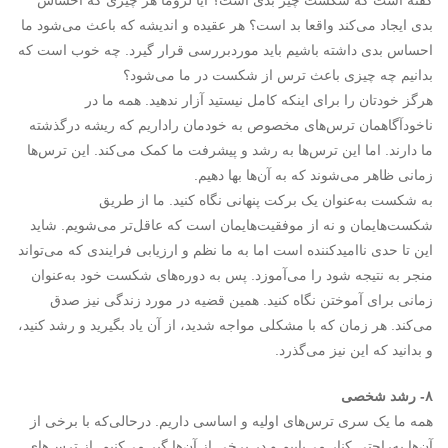
گفته است که شکست چیز بدی است؟ آیا لزوما هر چیزی که احساس
بدی ایجاد می‌کند واقعا بد است؟ هر عقیده و اندیشه که باعث می‌شود ما
احساس بدی داشته باشیم باید موردبررسی قرار گیرد. چه خوب است که
بدانیم چه چیزی باعث ترس از شکست در ما می‌شود؟
هرگز خودتان را برای اینکه کامل نیستید آزار ندهید. همه ما در
ناخودآگاهمان ترس‌های مخصوص به خودمان راداریم که ریشه درگذشته
ما دارند. اما این ترس‌ها به رشد و پیشرفت ما کمک می‌کند. این ترس‌ها
زمانی ظاهر می‌شوند که به آن‌ها بها دهیم.
به شکست به‌عنوان یک برکت پنهانی نگاه کنید. ما از طریق
شکست‌هایمان و نه از موفقیت‌هایمان است که عاقل‌تر می‌شویم. شاید
این تا حدی ناامیدکننده است اما به ما نظم و ارزیابی فرایندی که می‌تواند
منجر به نتیجه شود را می‌آموزد. پس به دوره‌های شکست خود به‌عنوان
زمانی برای آموختن نگاه کنید. همین قضیه در مورد زندگی نیز صدق
می‌کند. هر زمان که با مشکلی مواجه شدید، از آن یاد بگیرید و رشد کنید،
و بدانید که این نیز می‌گذرد.
۸- رشد شخصی
همه ما یک سری ترس‌های اولیه و اساسی داریم. درحالی‌که با برخی از
آن‌ها به‌راحتی کنار می‌یاییم و در برخی از آن‌ها گیر می‌کنیم. از ترس‌های