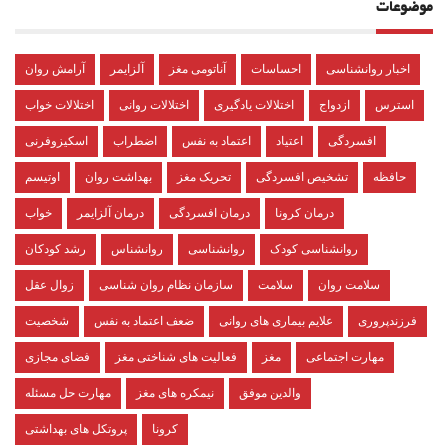
موضوعات
اخبار روانشناسی
احساسات
آناتومی مغز
آلزایمر
آرامش روان
استرس
ازدواج
اختلالات یادگیری
اختلالات روانی
اختلالات خواب
افسردگی
اعتیاد
اعتماد به نفس
اضطراب
اسکیزوفرنی
حافظه
تشخیص افسردگی
تحریک مغز
بهداشت روان
اوتیسم
درمان کرونا
درمان افسردگی
درمان آلزایمر
خواب
روانشناسی کودک
روانشناسی
روانشناس
رشد کودکان
سلامت روان
سلامت
سازمان نظام روان شناسی
زوال عقل
فرزندپروری
علایم بیماری های روانی
ضعف اعتماد به نفس
شخصیت
مهارت اجتماعی
مغز
فعالیت های شناختی مغز
فضای مجازی
والدین موفق
نیمکره های مغز
مهارت حل مسئله
کرونا
پروتکل های بهداشتی