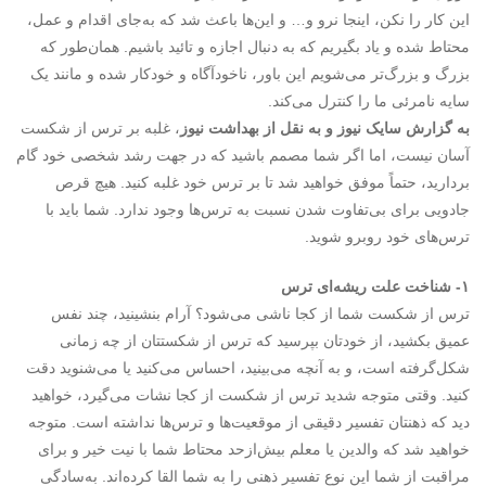
این کار را نکن، اینجا نرو و… و این‌ها باعث شد که به‌جای اقدام و عمل،
محتاط شده و یاد بگیریم که به دنبال اجازه و تائید باشیم. همان‌طور که
بزرگ و بزرگ‌تر می‌شویم این باور، ناخودآگاه و خودکار شده و مانند یک
سایه نامرئی ما را کنترل می‌کند.
به گزارش سایک نیوز و به نقل از بهداشت نیوز
، غلبه بر ترس از شکست
آسان نیست، اما اگر شما مصمم باشید که در جهت رشد شخصی خود گام
بردارید، حتماً موفق خواهید شد تا بر ترس خود غلبه کنید. هیچ قرص
جادویی برای بی‌تفاوت شدن نسبت به ترس‌ها وجود ندارد. شما باید با
ترس‌های خود روبرو شوید.
۱- شناخت علت ریشه‌ای ترس
ترس از شکست شما از کجا ناشی می‌شود؟ آرام بنشینید، چند نفس
عمیق بکشید، از خودتان بپرسید که ترس از شکستتان از چه زمانی
شکل‌گرفته است، و به آنچه می‌بینید، احساس می‌کنید یا می‌شنوید دقت
کنید. وقتی متوجه شدید ترس از شکست از کجا نشات می‌گیرد، خواهید
دید که ذهنتان تفسیر دقیقی از موقعیت‌ها و ترس‌ها نداشته است. متوجه
خواهید شد که والدین یا معلم بیش‌ازحد محتاط شما با نیت خیر و برای
مراقبت از شما این نوع تفسیر ذهنی را به شما القا کرده‌اند. به‌سادگی