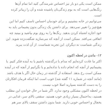
ممکن است یکی دو بار نیز احساس شرمندگی کنید اما تمام آن‌ها
رنگ‌هایی است که به بوم زندگی‌تان پاشیده شده و آن را زیباتر کرده
است.
می‌توانیم در خانه بنشینیم و برای خودمان احساس تاسف کنیم اما این
هیچ‌چیز را تغییر نمی‌دهد. برای داشتن یک زندگی بدون پشیمانی باید به
خود اجازه اشتباه کردن بدهید. رنگ‌ها را به روی بوم بپاشید و ببینید چه
اتفاقی می‌افتد. ممکن است از آنچه که می‌سازید شگفت‌زده شوید. این
زندگی شماست نه دیگران. این تجربه شماست. از آن لذت ببرید.
۱۲- ماندن در لحظه اکنون
اکثر ما عادت کرده‌ایم که مدام یا درگذشته باشیم یا به آینده فکر کنیم. یا
پشیمانیم از آنچه که انجام داده یا نداده‌ایم و یا نگرانیم از آنچه که در آینده
ممکن است رخ بدهد. استفاده از گذشته در زمان حال اگر با هدف باشد
(مانند آنچه در شماره ۱۱ گفته شد) خوب است اما اینکه فرمان افکارتان
را به دست گذشته بسپارید اصلا خوب نیست.
در لحظه اکنون مشکلی وجود ندارد. اگر شما در حال خواندن این مطلب
هستید، به‌احتمال بسیار زیادی خوب هستید. سقفی بالای سر، غذایی در
یخچال و احساس خوبی دارید. شما بدون داشتن سقف بالای سر هم