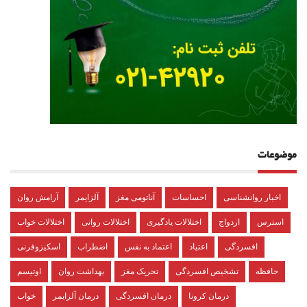
موضوعات
اخبار روانشناسی
احساسات
آناتومی مغز
آلزایمر
آرامش روان
استرس
ازدواج
اختلالات یادگیری
اختلالات روانی
اختلالات خواب
افسردگی
اعتیاد
اعتماد به نفس
اضطراب
اسکیزوفرنی
حافظه
تشخیص افسردگی
تحریک مغز
بهداشت روان
اوتیسم
درمان کرونا
درمان افسردگی
درمان آلزایمر
خواب