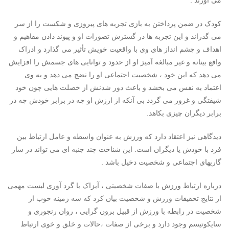
می آورند .
کودک در ضمن پرداختن به بازی تجربه های پیروزی و شکست را از سر
می گذراند و این تجربه ها در گسترش تصورات او و پیوند دادن مفاهیم و
اهداف و چشم انداز های وی با واقعیت خویش تأثیر می گذارد و ادراک
واقع بینانه و غیر مبالغه آمیز او از حدود و توانایی های جسمش را افزایش
می دهد که این خود ، شخصیت اجتماعی او را نضج می دهد و به وی
اعتماد به نفس می بخشد و باعث دور شدنش از خصلت هایی چون خود
شیفتگی و غرور می گردد بی آنکه از ارزش او چه در برابر خودش چه در
برابر دیگران چیزی بکاهد.
دیدگاهی نیز اعتقاد دارد که ورزش به عنوان واسطه و عامل ارتباط بین
فرد با خودش یا دیگران است. این شناخت چند جنبه ای می تواند در ساز
گاریهای اجتماعی و شخصیت دخیل باشد .
درباره ارتباط ورزش با صفات شخصیتی ، آیزاک با گرد آوری لیست مهمی
از نتایج تحقیقات ورزش و شخصیت بیان کرد که سه زمینه خوب از
شخصیت در رابطه با ورزش از قبیل برون گرایی ، روان رنجوری و
سایکوتیسم وجود دارد و برخی از صفات ،حالات و خلق و خوی ارتباط