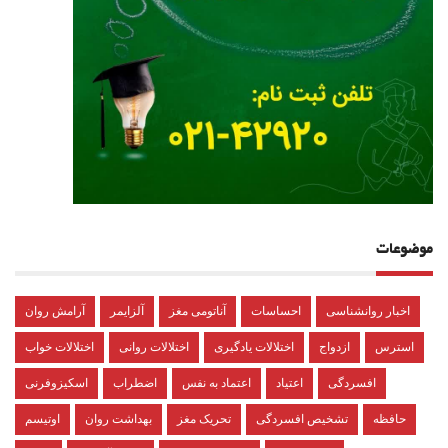
موضوعات
اخبار روانشناسی
احساسات
آناتومی مغز
آلزایمر
آرامش روان
استرس
ازدواج
اختلالات یادگیری
اختلالات روانی
اختلالات خواب
افسردگی
اعتیاد
اعتماد به نفس
اضطراب
اسکیزوفرنی
حافظه
تشخیص افسردگی
تحریک مغز
بهداشت روان
اوتیسم