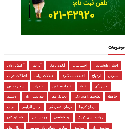
موضوعات
اخبار روانشناسی
احساسات
آناتومی مغز
آلزایمر
آرامش روان
استرس
ازدواج
اختلالات یادگیری
اختلالات روانی
اختلالات خواب
افسردگی
اعتیاد
اعتماد به نفس
اضطراب
اسکیزوفرنی
حافظه
تشخیص افسردگی
تحریک مغز
بهداشت روان
اوتیسم
درمان کرونا
درمان افسردگی
درمان آلزایمر
خواب
روانشناسی کودک
روانشناسی
روانشناس
رشد کودکان
سلامت روان
سلامت
سازمان نظام روان شناسی
زوال عقل