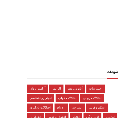
ضوعات
احساسات
آناتومی مغز
آلزایمر
آرامش روان
اختلالات روانی
اختلالات خواب
اخبار روانشناسی
اسکیزوفرنی
استرس
ازدواج
اختلالات یادگیری
اوتیسم
افسردگی
اعتیاد
اعتماد به نفس
اضطراب