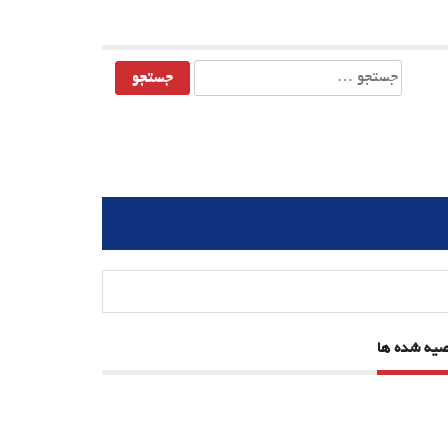
جستجو
برای:
صیه شده ها