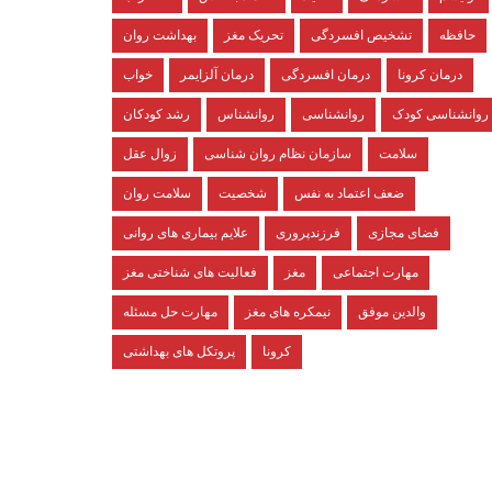
حافظه
تشخیص افسردگی
تحریک مغز
بهداشت روان
درمان کرونا
درمان افسردگی
درمان آلزایمر
خواب
روانشناسی کودک
روانشناسی
روانشناس
رشد کودکان
سلامت
سازمان نظام روان شناسی
زوال عقل
ضعف اعتماد به نفس
شخصیت
سلامت روان
فضای مجازی
فرزندپروری
علایم بیماری های روانی
مهارت اجتماعی
مغز
فعالیت های شناختی مغز
والدین موفق
نیمکره های مغز
مهارت حل مسئله
کرونا
پروتکل های بهداشتی