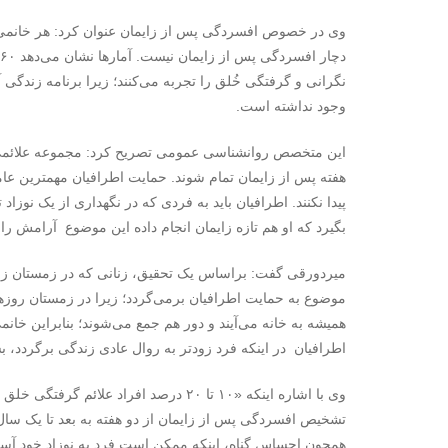
وی در خصوص افسردگی پس از زایمان عنوان کرد: هر خانمی ک
نگرانی و گرفتگی خُلق را تجربه می‌کنند؛ زیرا برنامه زندگی 
وجود نداشته است.
این متخصص روانشناسی عمومی تصریح کرد: مجموعه علائمی که
هفته پس از زایمان تمام شوند. حمایت اطرافیان مهمترین ع
پیدا نکنند. اطرافیان باید به فردی که در نگهداری از یک نوزاد
بگیرد که او هم تازه زایمان انجام داده این موضوع آرامش را د
میردورقی گفت: براساس یک تحقیق، زنانی که در زمستان زایم
موضوع به حمایت اطرافیان برمی‌گردد؛ زیرا در زمستان روزها 
همیشه به خانه می‌آیند و دور هم جمع می‌شوند؛ بنابراین خانم
اطرافیان در اینکه فرد زودتر به روال عادی زندگی برگردد، ب
وی با اشاره اینکه «۱۰ تا ۲۰ درصد افراد 
تشخیص افسردگی پس از زایمان از دو هفته به بعد تا یک سال
همچون احساس گناه، اینکه ممکن است فرد به نوزاد خود آسیب