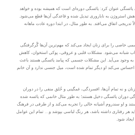
ئسگی عنوان کرد: یائسگی دوره‌ای است که همیشه بوده و خواهد
۴۰ سالگی تا ۶۰ سالگی به دلیل کاهش استروژن به ناباروری تبدیل شده و قاعدگی آن‌ها قطع می‌شود.
دریجی اتفاق می‌افتد. به طور مثال، در ابتدا دوره عادت ماهانه
ی خاصی را برای زنان ایجاد می‌کند که مهم‌ترین آن‌ها گُرگرفتگی
واب شبانه می‌شود. مشکلات قلبی و عروقی، پوکی استخوان، کاهش
ه وجود می‌آید. این مشکلات جسمی که پیامد یائسگی هستند باعث
 احساس می‌کند او دیگر تمام شده است، میل جنسی ندارد و آن خانم
 و نه تمام آن‌ها، افسردگی، غمگینی و خُلق منفی را در دوران
دگی دوران یائسگی دخیل هستند؛ به طور مثال خانمی که یائسه شده
د و او سندروم آشیانه خالی را تجربه می‌کند و از طرفی در فرهنگ
ار دارد که می‌گوید زن دیگراز ۵۰ سالگی نباید هر رفتاری داشته باشد، هر رنگ لباسی بپوشد و… تمام این عوامل
یجاد شود.