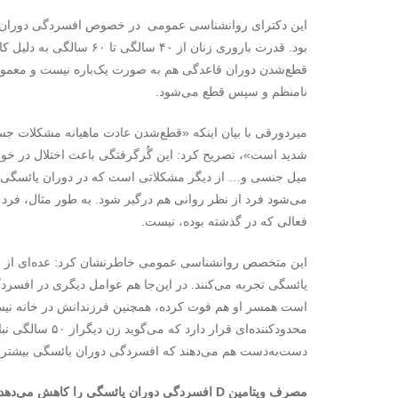
این دکترای روانشناسی عمومی در خصوص افسردگی دوران یا
بود. قدرت باروری زنان از 
قطع‌شدن دوران قاعدگی هم به صورت یک‌باره نیست و معمولاً ت
نامنظم و سپس قطع می‌شود.
میردورقی با بیان اینکه «قطع‌شدن عادت ماهیانه مشکلات جسم
شدید است»، تصریح کرد: این گُرگرفتگی باعث اختلال در خ
میل جنسی و… از دیگر مشکلاتی است که در دوران یائسگی ب
می‌شود فرد از نظر روانی هم درگیر شود. به طور مثال، فرد
فعالی که در گذشته بوده، نیست.
این متخصص روانشناسی عمومی خاطرنشان کرد: عده‌ای از زنان
یائسگی تجربه می‌کنند. در این‌جا هم عوامل دیگری در افسر
است همسر او هم فوت کرده، همچنین فرزندانش در خانه نیستن
محدودکننده‌ای قر
دست‌به‌دست هم می‌دهند که افسردگی دوران یائسگی بیشتر ا
مصرف ویتامین D افسردگی دوران یائسگی را کاهش می‌دهد