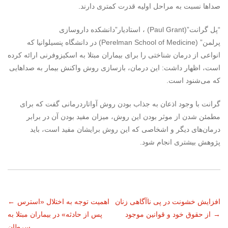
صداها نسبت به مراحل اولیه قدرت کمتری دارند
.
“
پل گرانت”
(Paul Grant)
، استادیار”دانشکده داروسازی
پرلمن”
(Perelman School of Medicine)
در دانشگاه پنسیلوانیا که
انواعی از درمان شناختی را برای بیماران مبتلا به اسکیزوفرنی ارائه کرده
‌است، اظهار داشت: این درمان، بازسازی روش واکنش بیمار به صداهایی
که می‌شنود است
.
گرانت با وجود اذعان به جذاب بودن روش آواتاردرمانی گفت که برای
مطمئن شدن از موثر بودن این روش، میزان مفید بودن آن در برابر
درمان‌های دیگر و اشخاصی که این روش برایشان مفید است، باید
پژوهش بیشتری انجام شود.
ناوبری
افزایش خشونت در پی ناآگاهی زنان
اهمیت توجه به اختلال «استرس
←
→
از حقوق خود و قوانین موجود
پس از حادثه» در بیماران مبتلا به
نوشته
سرطان