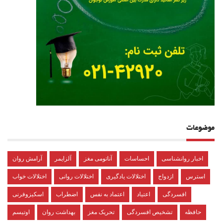
موضوعات
اخبار روانشناسی
احساسات
آناتومی مغز
آلزایمر
آرامش روان
استرس
ازدواج
اختلالات یادگیری
اختلالات روانی
اختلالات خواب
افسردگی
اعتیاد
اعتماد به نفس
اضطراب
اسکیزوفرنی
حافظه
تشخیص افسردگی
تحریک مغز
بهداشت روان
اوتیسم