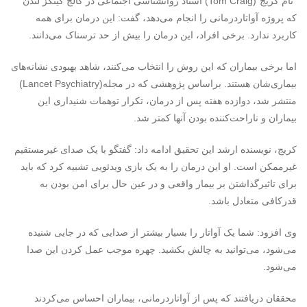
“
تام کریج”
(Tom Craig)
استاد روانشناسی اجتماعی در کالج کینگز لندن
که پروژه آواتاردرمانی را انجام می‌دهد، گفت: این درمان برای همه
کاربرد ندارد. برخی افراد، این درمان را بیش از حد ترسناک می‌دانند
.
اما برخی بیماران که این روش را انتخاب می‌کنند، شاهد بهبودی نشانه‌های
بیماری‌شان هستند. براساس پژوهشی که در مجله
(Lancet Psychiatry)
منتشر شد، دوازده هفته پس از درمان، تکرار توهمات شنیداری‌ این
بیماران و ناراحت‌کننده بودن آنها کمتر شد
.
کریج، نویسنده ارشد این تحقیق ادامه داد: گفتگو با یک صدای غیرمستقیم
غیرممکن است
.
او این درمان را به یک بازی ویدئویی تشبیه کرد که باید
برای تاثیرگذاشتن بر بیمار واقعی و در عین حال برای امن بودن به
قدرکافی متعادل باشد
.
وی افزود: شما یک آواتار را بسیار بیشتر از صدایی که در جایی شنیده
می‌شود، می‌توانید به چالش بکشید. چهره موجب عمل کردن این صدا
می‌شود
.
محققان دریافتند که پس از آواتاردرمانی، بیماران احساس می‌کردند