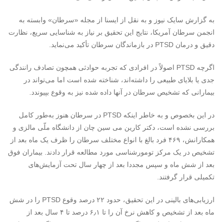
به گزارش سایک نیوز و به نقل از ایسنا از مجله «سرطان» وابسته به
انجمن سرطان آمریکا، نتایج این تحقیق بر نیاز به شناسایی سریع، نظارت
دقیق و درمان
PTSD
در بازماندگان سرطان تأکید می‌نماید.
اگرچه
PTSD
اصولاً در افرادی که تجربه حوادثی همچون تصادف رانندگی
جدی یا بلایای طبیعی را داشته‌اند، شناخته شده است اما می‌تواند در
بیمارانی که تشخیص سرطان در آنها داده شده نیز به وقوع بپیوندد.
در این بخصوص و به خاطر اینکه
PTSD
در سرطان هنوز به‌طور کامل
بررسی نشده است، دکتر کارین می سین چان از دانشگاه ملّی مالزی و
همکارانش، ۴۶۹ فرد بالغ با انواع مختلف سرطان را ظرف یک ماه بعد از
تشخیص در یک مرکز تومورشناسی مورد مطالعه قرار دادند. بیماران فوق
بعد از شش ماه و سپس مجددا بعد از چهار سال تحت آزمایش‌های
تکمیلی قرار گرفتند.
ارزیابی‌های بالینی در این تحقیق، حدود ۲۲ درصد وقوع
PTSD
را در شش
ماه بعد از تشخیص و کاهش نرخ آن را تا ۶٫۱ درصد تا ۴ سال بعد از