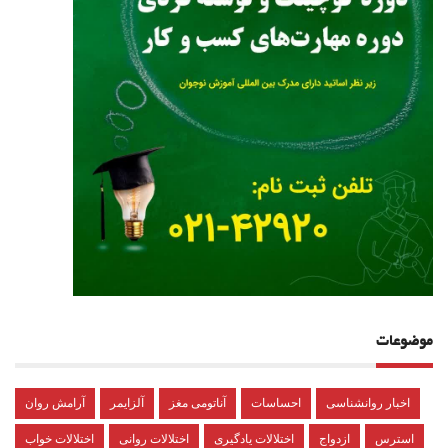
موضوعات
اخبار روانشناسی
احساسات
آناتومی مغز
آلزایمر
آرامش روان
استرس
ازدواج
اختلالات یادگیری
اختلالات روانی
اختلالات خواب