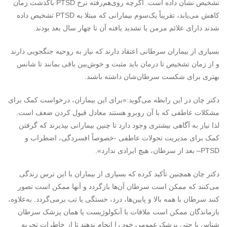
تشخیص نشان داده است. اگرچه روی‌هم‌رفته نرخ
PTSD
باگذشت زمان
کاهش می‌یابد، تقریباً یک‌سوم بیمارانی که مبتلا به
PTSD
تشخیص داده
شدند دارای علائم مزمن یا تشدید یافته آن تا چهار سال بعد بودند.
بسیاری از بیماران سرطانی اعتقاد دارند که نیاز به روحیه جنگجویی دارند
و از زمان تشخیص تا درمان باید مثبت و خوش‌بین باقی بمانند تا شانس
بهتری برای شکست سرطان‌شان داشته باشند.
دکتر چان در این رابطه می‌گوید:«برای این بیماران، درخواست کمک برای
مشکلات عاطفی‌ که با آن روبرو هستند معادل قبول کردن ضعف است.
لذا نیاز به آگاهی بیشتری وجود دارد تا چنین بیمارانی بپذیرند که گرفتن
کمک برای مدیریت تحولات عاطفی -خصوصاً افسردگی، اضطراب و
PTSD
– بعد از سرطان، هیچ ایرادی ندارد».
دکتر چان همچنین تأکید کرده که بسیاری از بیماران با این ترس زندگی
می‌کنند که ممکن است سرطان آن‌ها بازگردد و آنها ممکن است تصور
کنند سرطان با همه بالا و پایین‌ها، درد، خستگی یا تب برمی‌گردد. به‌علاوه،
بازماندگان ممکن است ملاقات با آنکولوژیست یا همان پزشک سرطان
شناس یا حتی پزشک عمومی خود را انجام ندهند تا از خاطرات تجربه