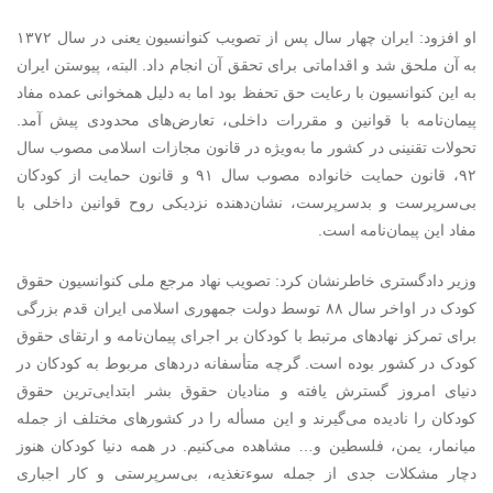
او افزود: ایران چهار سال پس از تصویب کنوانسیون یعنی در سال ۱۳۷۲
به آن ملحق شد و اقداماتی برای تحقق آن انجام داد. البته، پیوستن ایران
به این کنوانسیون با رعایت حق تحفظ بود اما به دلیل همخوانی عمده مفاد
پیمان‌نامه با قوانین و مقررات داخلی، تعارض‌های محدودی پیش آمد.
تحولات تقنینی در کشور ما به‌ویژه در قانون مجازات اسلامی مصوب سال
۹۲، قانون حمایت خانواده مصوب سال ۹۱ و قانون حمایت از کودکان
بی‌سرپرست و بد‌سرپرست، نشان‌دهنده نزدیکی روح قوانین داخلی با
مفاد این پیمان‌نامه است.
وزیر دادگستری خاطرنشان کرد: تصویب نهاد مرجع ملی کنوانسیون حقوق
کودک در اواخر سال ۸۸ توسط دولت جمهوری اسلامی ایران قدم بزرگی
برای تمرکز نهادهای مرتبط با کودکان بر اجرای پیمان‌نامه و ارتقای حقوق
کودک در کشور بوده است. گرچه متأسفانه دردهای مربوط به کودکان در
دنیای امروز گسترش یافته و منادیان حقوق بشر ابتدایی‌ترین حقوق
کودکان را نادیده می‌گیرند و این مسأله را در کشورهای مختلف از جمله
میانمار، یمن، فلسطین و… مشاهده می‌کنیم. در همه دنیا کودکان هنوز
دچار مشکلات جدی از جمله سوءتغذیه، بی‌سرپرستی و کار اجباری