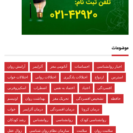
موضوعات
اخبار روانشناسی
احساسات
آناتومی مغز
آلزایمر
آرامش روان
استرس
ازدواج
اختلالات یادگیری
اختلالات روانی
اختلالات خواب
افسردگی
اعتیاد
اعتماد به نفس
اضطراب
اسکیزوفرنی
حافظه
تشخیص افسردگی
تحریک مغز
بهداشت روان
اوتیسم
درمان کرونا
درمان افسردگی
درمان آلزایمر
خواب
روانشناسی کودک
روانشناسی
روانشناس
رشد کودکان
سلامت روان
سلامت
سازمان نظام روان شناسی
زوال عقل