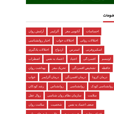
ضوعات
احساسات
آناتومی مغز
آلزایمر
آرامش روان
اختلالات روانی
اختلالات خواب
اخبار روانشناسی
اسکیزوفرنی
استرس
ازدواج
اختلالات یادگیری
اوتیسم
افسردگی
اعتیاد
اعتماد به نفس
اضطراب
حافظه
تشخیص افسردگی
تحریک مغز
بهداشت روان
درمان کرونا
درمان افسردگی
درمان آلزایمر
خواب
روانشناسی کودک
روانشناسی
روانشناس
رشد کودکان
سلامت
سازمان نظام روان شناسی
زوال عقل
ضعف اعتماد به نفس
شخصیت
سلامت روان
فضای مجازی
فرزندپروری
علایم بیماری های روانی