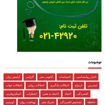
موضوعات
اخبار روانشناسی
احساسات
آناتومی مغز
آلزایمر
آرامش روان
استرس
ازدواج
اختلالات یادگیری
اختلالات روانی
اختلالات خواب
افسردگی
اعتیاد
اعتماد به نفس
اضطراب
اسکیزوفرنی
حافظه
تشخیص افسردگی
تحریک مغز
بهداشت روان
اوتیسم