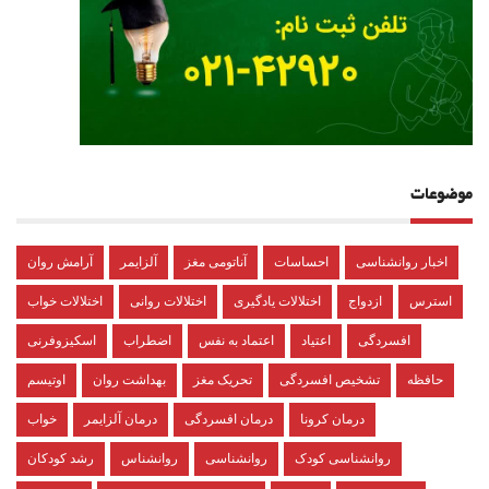
موضوعات
اخبار روانشناسی
احساسات
آناتومی مغز
آلزایمر
آرامش روان
استرس
ازدواج
اختلالات یادگیری
اختلالات روانی
اختلالات خواب
افسردگی
اعتیاد
اعتماد به نفس
اضطراب
اسکیزوفرنی
حافظه
تشخیص افسردگی
تحریک مغز
بهداشت روان
اوتیسم
درمان کرونا
درمان افسردگی
درمان آلزایمر
خواب
روانشناسی کودک
روانشناسی
روانشناس
رشد کودکان