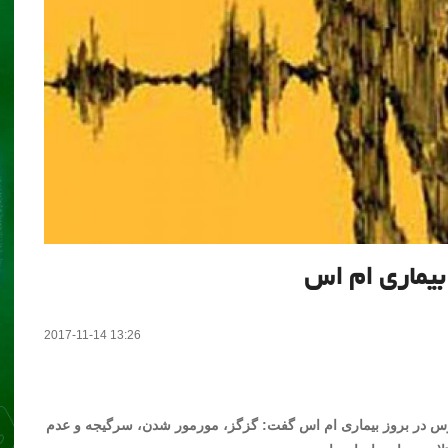
2017-11-14 13:26
اب با اشاره به تاثیر ۳۰ درصدی استرس در بروز بیماری ام اس گفت: گزگز، مورمور شدن، سرگیجه و عدم