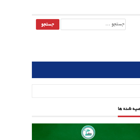
جستجو
برای:
صیه شده ها