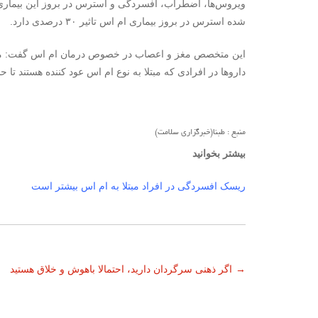
ویروس‌ها، اضطراب، افسردگی و استرس در بروز این بیماری
شده استرس در بروز بیماری ام اس تاثیر ۳۰ درصدی دارد.
این متخصص مغز و اعصاب در خصوص درمان ام اس گفت: متاس
داروها در افرادی که مبتلا به نوع ام اس عود کننده هستند تا 
منبع : طبنا(خبرگزاری سلامت)
بیشتر بخوانید
ریسک افسردگی در افراد مبتلا به ام اس بیشتر است
ناوبری
→
اگر ذهنی سرگردان دارید، احتمالا باهوش و خلاق هستید
نوشته