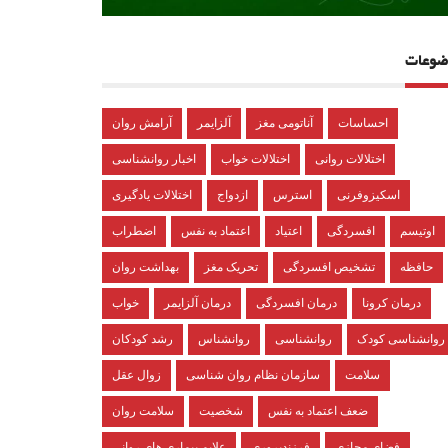
ضوعات
احساسات
آناتومی مغز
آلزایمر
آرامش روان
اختلالات روانی
اختلالات خواب
اخبار روانشناسی
اسکیزوفرنی
استرس
ازدواج
اختلالات یادگیری
اوتیسم
افسردگی
اعتیاد
اعتماد به نفس
اضطراب
حافظه
تشخیص افسردگی
تحریک مغز
بهداشت روان
درمان کرونا
درمان افسردگی
درمان آلزایمر
خواب
روانشناسی کودک
روانشناسی
روانشناس
رشد کودکان
سلامت
سازمان نظام روان شناسی
زوال عقل
ضعف اعتماد به نفس
شخصیت
سلامت روان
فضای مجازی
فرزندپروری
علایم بیماری های روانی