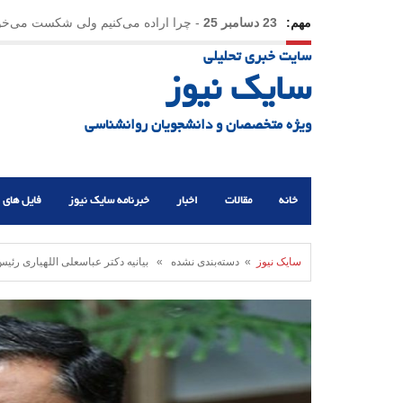
مهم:
23 دسامبر 25
-
چرا اراده می‌کنیم ولی شکست می‌خو
سایت خبری تحلیلی
21 دسامبر 25
-
یلدا؛ نماد تاب‌آوری اجتماعی در روزگا
سایک نیوز
ویژه متخصصان و دانشجویان روانشناسی
خانه
مقالات
اخبار
خبرنامه سایک نیوز
فایل های 
سایک نیوز
» دسته‌بندی نشده » بیانیه دکتر عباسعلی اللهیاری رئی