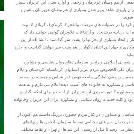
معی از هم وطنان عزیرمان و زخمی و آواره شدن این عزیزان بسیار
خزان پاییزی شاهد پرپر شدن بسیاری از هم وطنان عزیزمان باشیم و
شوند.
همانگونه که تاریخ هیچگاه رشادت های دلیر مردان و شیر زنان کرد را در عملیات های مرصاد، والفجر۳، کربلای۱، کربلای ۶، بیت
طره آب دریاچه دربندیخان و ارتفاعات قلاویزان گواهی خواهند داد که
ار و اتحاد بسیاری از بحرانها را پشت سر گذاشتند ، انشاالله از این
مکاری و جهاد این اتفاق ناگوار را هم پشت سر خواهند گذاشت و اجازه
ماید.
مجلس شورای اسلامی و رئیس سازمان نظام روان شناسی و مشاوره
یران علی الخصوص مردم عزیز استانهای کرمانشاه، کردستان و ایلام
یده سرزمینم، آمادگی جامعه فهیم، قدر شناس و همیشه در صحنه
ی و مشاوره به خانواده های آسیب دیده اعلام می دارم و به همه
مشاوره کشور به روی این عزیزان باز است و برای اینکه نگذاریم
م بود و کلیه خدمات روان شناسی و مشاوره برای این عزیزان وخانواده
 شناسان و مشاوران در کنار مردم حضوری پررنگ داشتند هم اکنون از
ه در بحران، تیم های مختلفی توسط سازمان، انجمن ها و نهادهای
نظر می رسد تا قبل از رسیدن این تیم ها از تهران و نقاط مختلف