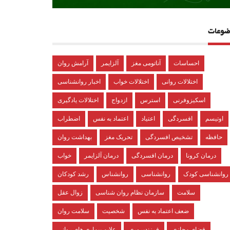
ضوعات
احساسات
آناتومی مغز
آلزایمر
آرامش روان
اختلالات روانی
اختلالات خواب
اخبار روانشناسی
اسکیزوفرنی
استرس
ازدواج
اختلالات یادگیری
اوتیسم
افسردگی
اعتیاد
اعتماد به نفس
اضطراب
حافظه
تشخیص افسردگی
تحریک مغز
بهداشت روان
درمان کرونا
درمان افسردگی
درمان آلزایمر
خواب
روانشناسی کودک
روانشناسی
روانشناس
رشد کودکان
سلامت
سازمان نظام روان شناسی
زوال عقل
ضعف اعتماد به نفس
شخصیت
سلامت روان
فضای مجازی
فرزندپروری
علایم بیماری های روانی