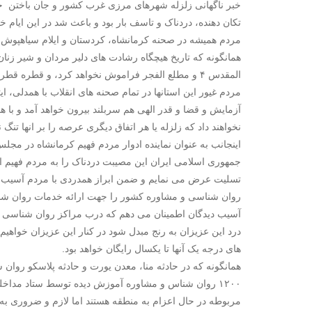
خبر ناگهانی زلزله شهرهای مرزی غرب کشور و جان باختن ج
تکان دهنده، دردناک و تاسف بار بود و باعث شد در این ایام 
مردم همیشه در صحنه کرمانشاه، کردستان و ایلام سیاهپوش 
المقدس ۴ و مطلع الفجر فراموش نخواهد کرد، و قطره ق
مردم غیور این استانها در تمام صحنه های انقلاب با همدلی، ایث
آزمایش و قضا و قدر الهی هم سربلند بیرون خواهد آمد و با ه
نخواهند داد که زلزله یا هر اتفاق دیگری عرصه را بر انها تنگ ن
اینجانب به عنوان نماینده ادوار مردم فهیم کرمانشاه در 
جمهوری اسلامی ایران این مصیبت دردناک را به مردم فهیم ا
تسلیت عرض می نمایم و ضمن ابراز همدردی با مردم آسیب د
روان شناسی و مشاوره کشور را جهت ارائه خدمات روان شناس
آسیب دیدگان اطمینان می دهم که درب مراکز روان شناسی و 
درد این عزیزان به رنج مبدل شود در کنار این عزیزان خواهی
های درجه یک آنها تا یکسال رایگان خواهد بود.
همانگونه که در حادثه منا، معدن یورت و حادثه پلاسکو روان
۱۲۰۰ روان شناس و مشاوره آموزش دیده توسط ستاد مداخل
مربوطه در حال اعزام به منطقه هستند اما لازم و ضروری به 