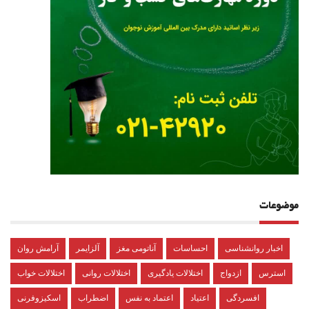
موضوعات
اخبار روانشناسی
احساسات
آناتومی مغز
آلزایمر
آرامش روان
استرس
ازدواج
اختلالات یادگیری
اختلالات روانی
اختلالات خواب
افسردگی
اعتیاد
اعتماد به نفس
اضطراب
اسکیزوفرنی