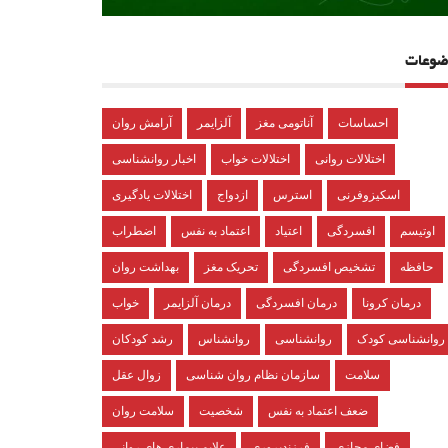
ضوعات
احساسات
آناتومی مغز
آلزایمر
آرامش روان
اختلالات روانی
اختلالات خواب
اخبار روانشناسی
اسکیزوفرنی
استرس
ازدواج
اختلالات یادگیری
اوتیسم
افسردگی
اعتیاد
اعتماد به نفس
اضطراب
حافظه
تشخیص افسردگی
تحریک مغز
بهداشت روان
درمان کرونا
درمان افسردگی
درمان آلزایمر
خواب
روانشناسی کودک
روانشناسی
روانشناس
رشد کودکان
سلامت
سازمان نظام روان شناسی
زوال عقل
ضعف اعتماد به نفس
شخصیت
سلامت روان
فضای مجازی
فرزندپروری
علایم بیماری های روانی