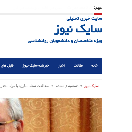
مهم:
23 دسامبر 25
-
چرا اراده می‌کنیم ولی شکست می‌خو
سایت خبری تحلیلی
21 دسامبر 25
-
یلدا؛ نماد تاب‌آوری اجتماعی در روزگا
سایک نیوز
ویژه متخصصان و دانشجویان روانشناسی
خانه
مقالات
اخبار
خبرنامه سایک نیوز
فایل های 
سایک نیوز
» دسته‌بندی نشده » مخالفت ستاد مبارزه با مواد مخدر با