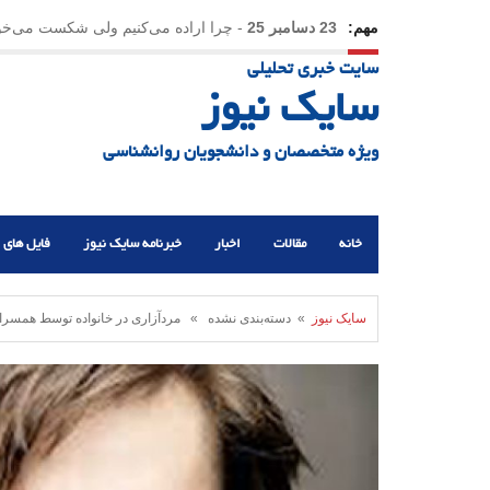
مهم:
23 دسامبر 25
-
چرا اراده می‌کنیم ولی شکست می‌خو
سایت خبری تحلیلی
21 دسامبر 25
-
یلدا؛ نماد تاب‌آوری اجتماعی در روزگا
سایک نیوز
ویژه متخصصان و دانشجویان روانشناسی
خانه
مقالات
اخبار
خبرنامه سایک نیوز
فایل های 
سایک نیوز
» دسته‌بندی نشده » مردآزاری در خانواده توسط همسران ما