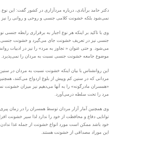
دکتر حامد برآبادی، درباره مردآزاری در کشور گفت: این نو
نمی‌شود بلکه خشونت کلامی جنسی و روحی و روانی را نیز در
وی با تاکید بر اینکه هر نوع اجبار به برقراری رابطه جنسی
جنسی نیز در تعریف خشونت جای می‌گیرد و خشونت جنسی نسبت
می‌شود. و حتی عنوان « تجاوز به مرد» را نیز در ادبیات روانش
موضوع جامعه خشونت جنسی نسبت به مردان را نمی‌پذیرد.
این روانشناس با بیان اینکه خشونت نسبت به مردان در سنین 
مردانی که در سنین کم وپیش از بلوغ ازدواج می‌کنند،‌ همچن
«همسران مادرگونه» را به آنها می‌دهیم نیز میزان خشونت نس
مرد را تحت سلطه درمی‌آورد.
وی همچنین آمار آزار مردان توسط همسران را در زمان پیری با
توانایی دفاع و محافظت از خود را ندارد لذا سیر خشونت افزا
خود باشد ممکن است مورد انواع خشونت از جمله غذا ندادن، ع
این موراد مصداقی از خشونت هستند.