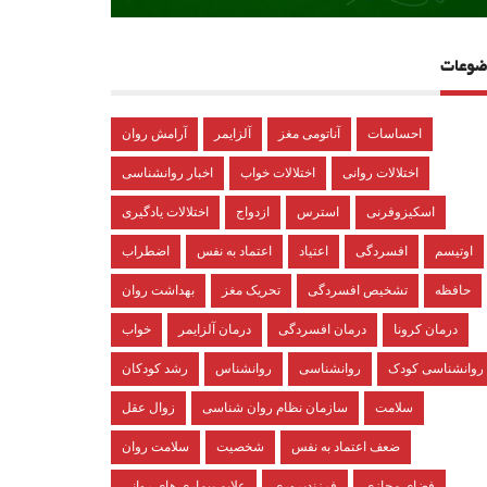
ضوعات
احساسات
آناتومی مغز
آلزایمر
آرامش روان
اختلالات روانی
اختلالات خواب
اخبار روانشناسی
اسکیزوفرنی
استرس
ازدواج
اختلالات یادگیری
اوتیسم
افسردگی
اعتیاد
اعتماد به نفس
اضطراب
حافظه
تشخیص افسردگی
تحریک مغز
بهداشت روان
درمان کرونا
درمان افسردگی
درمان آلزایمر
خواب
روانشناسی کودک
روانشناسی
روانشناس
رشد کودکان
سلامت
سازمان نظام روان شناسی
زوال عقل
ضعف اعتماد به نفس
شخصیت
سلامت روان
فضای مجازی
فرزندپروری
علایم بیماری های روانی