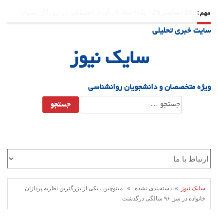
مهم:
31 دسامبر 25
-
وقتی بزرگ می‌شویم بیشتر به «دوست» احتیاج
سایت خبری تحلیلی
داریم؟
سایک نیوز
ویژه متخصصان و دانشجویان روانشناسی
جستجو
برای:
سایک نیوز
» دسته‌بندی نشده » مینوچین ، یکی از بزرگترین نظریه پردازان
خانواده در سن ۹۶ سالگی درگذشت