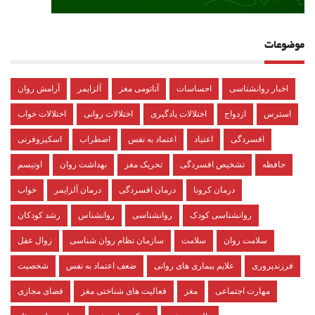
موضوعات
اخبار روانشناسی
احساسات
آناتومی مغز
آلزایمر
آرامش روان
استرس
ازدواج
اختلالات یادگیری
اختلالات روانی
اختلالات خواب
افسردگی
اعتیاد
اعتماد به نفس
اضطراب
اسکیزوفرنی
حافظه
تشخیص افسردگی
تحریک مغز
بهداشت روان
اوتیسم
درمان کرونا
درمان افسردگی
درمان آلزایمر
خواب
روانشناسی کودک
روانشناسی
روانشناس
رشد کودکان
سلامت روان
سلامت
سازمان نظام روان شناسی
زوال عقل
فرزندپروری
علایم بیماری های روانی
ضعف اعتماد به نفس
شخصیت
مهارت اجتماعی
مغز
فعالیت های شناختی مغز
فضای مجازی