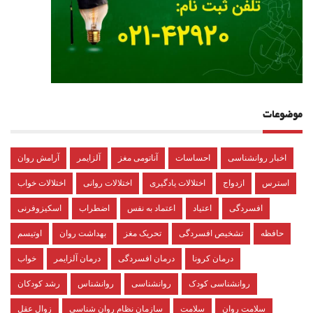
موضوعات
اخبار روانشناسی
احساسات
آناتومی مغز
آلزایمر
آرامش روان
استرس
ازدواج
اختلالات یادگیری
اختلالات روانی
اختلالات خواب
افسردگی
اعتیاد
اعتماد به نفس
اضطراب
اسکیزوفرنی
حافظه
تشخیص افسردگی
تحریک مغز
بهداشت روان
اوتیسم
درمان کرونا
درمان افسردگی
درمان آلزایمر
خواب
روانشناسی کودک
روانشناسی
روانشناس
رشد کودکان
سلامت روان
سلامت
سازمان نظام روان شناسی
زوال عقل