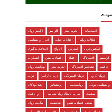
ضوعات
احساسات
آناتومی مغز
آلزایمر
آرامش روان
اختلالات روانی
اختلالات خواب
اخبار روانشناسی
اسکیزوفرنی
استرس
ازدواج
اختلالات یادگیری
اوتیسم
افسردگی
اعتیاد
اعتماد به نفس
اضطراب
حافظه
تشخیص افسردگی
تحریک مغز
بهداشت روان
درمان کرونا
درمان افسردگی
درمان آلزایمر
خواب
روانشناسی کودک
روانشناسی
روانشناس
رشد کودکان
سلامت
سازمان نظام روان شناسی
زوال عقل
ضعف اعتماد به نفس
شخصیت
سلامت روان
فضای مجازی
فرزندپروری
علایم بیماری های روانی