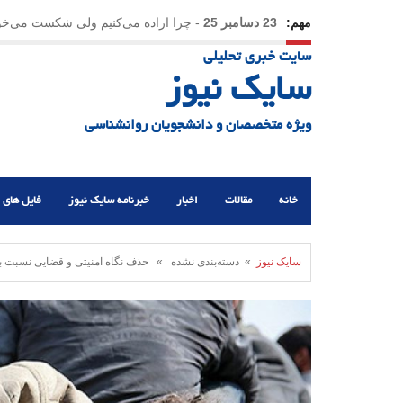
مهم:
23 دسامبر 25
-
چرا اراده می‌کنیم ولی شکست می‌خو
سایت خبری تحلیلی
21 دسامبر 25
-
یلدا؛ نماد تاب‌آوری اجتماعی در روزگا
سایک نیوز
ویژه متخصصان و دانشجویان روانشناسی
خانه
مقالات
اخبار
خبرنامه سایک نیوز
فایل های 
سایک نیوز
» دسته‌بندی نشده » حذف نگاه امنیتی و قضایی نسبت به 