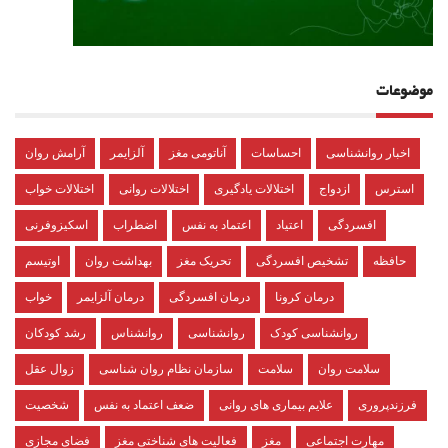
موضوعات
اخبار روانشناسی
احساسات
آناتومی مغز
آلزایمر
آرامش روان
استرس
ازدواج
اختلالات یادگیری
اختلالات روانی
اختلالات خواب
افسردگی
اعتیاد
اعتماد به نفس
اضطراب
اسکیزوفرنی
حافظه
تشخیص افسردگی
تحریک مغز
بهداشت روان
اوتیسم
درمان کرونا
درمان افسردگی
درمان آلزایمر
خواب
روانشناسی کودک
روانشناسی
روانشناس
رشد کودکان
سلامت روان
سلامت
سازمان نظام روان شناسی
زوال عقل
فرزندپروری
علایم بیماری های روانی
ضعف اعتماد به نفس
شخصیت
مهارت اجتماعی
مغز
فعالیت های شناختی مغز
فضای مجازی