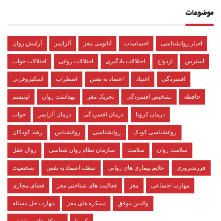
موضوعات
اخبار روانشناسی
احساسات
آناتومی مغز
آلزایمر
آرامش روان
استرس
ازدواج
اختلالات یادگیری
اختلالات روانی
اختلالات خواب
افسردگی
اعتیاد
اعتماد به نفس
اضطراب
اسکیزوفرنی
حافظه
تشخیص افسردگی
تحریک مغز
بهداشت روان
اوتیسم
درمان کرونا
درمان افسردگی
درمان آلزایمر
خواب
روانشناسی کودک
روانشناسی
روانشناس
رشد کودکان
سلامت روان
سلامت
سازمان نظام روان شناسی
زوال عقل
فرزندپروری
علایم بیماری های روانی
ضعف اعتماد به نفس
شخصیت
مهارت اجتماعی
مغز
فعالیت های شناختی مغز
فضای مجازی
والدین موفق
نیمکره های مغز
مهارت حل مسئله
کرونا
پروتکل های بهداشتی