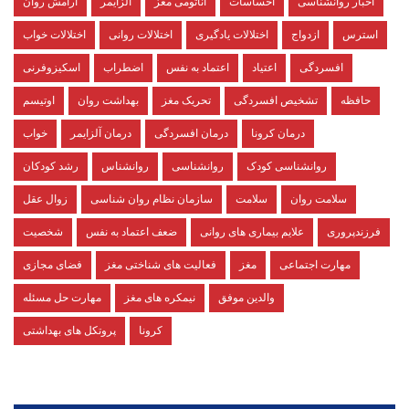
اخبار روانشناسی
احساسات
آناتومی مغز
آلزایمر
آرامش روان
استرس
ازدواج
اختلالات یادگیری
اختلالات روانی
اختلالات خواب
افسردگی
اعتیاد
اعتماد به نفس
اضطراب
اسکیزوفرنی
حافظه
تشخیص افسردگی
تحریک مغز
بهداشت روان
اوتیسم
درمان کرونا
درمان افسردگی
درمان آلزایمر
خواب
روانشناسی کودک
روانشناسی
روانشناس
رشد کودکان
سلامت روان
سلامت
سازمان نظام روان شناسی
زوال عقل
فرزندپروری
علایم بیماری های روانی
ضعف اعتماد به نفس
شخصیت
مهارت اجتماعی
مغز
فعالیت های شناختی مغز
فضای مجازی
والدین موفق
نیمکره های مغز
مهارت حل مسئله
کرونا
پروتکل های بهداشتی